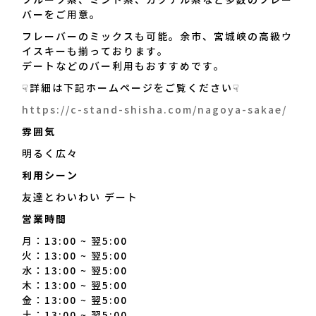
フルーツ系、ミント系、カクテル系など多数のフレー
のフレーバーをご用意。フレ
バーをご用意。
ーバーのミックスも可能。余
フレーバーのミックスも可能。余市、宮城峡の高級ウ
市、宮城峡の高級ウイスキー
イスキーも揃っております。
も揃っております。デートな
デートなどのバー利用もおすすめです。
どのバー利用もおすすめで
す。 ☟詳細は下記ホームペー
☟詳細は下記ホームページをご覧ください☟
ジをご覧ください☟
https://c-stand-shisha.com/nagoya-sakae/
https://c-stand-
shisha.com/nagoya-
雰囲気
sakae/｜C.STAND 名古屋
明るく広々
栄店（シースタンド ナゴヤ
サカエテン）
利用シーン
友達とわいわい デート
営業時間
月：13:00 ~ 翌5:00
火：13:00 ~ 翌5:00
水：13:00 ~ 翌5:00
木：13:00 ~ 翌5:00
金：13:00 ~ 翌5:00
土：13:00 ~ 翌5:00