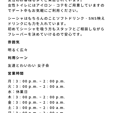
女性のお客様も多くご来店されています。
も完備しておりプライベート
女性トイレにはアイロン・コテをご用意していますの
空間を提供しています。 女
でデート中もお気軽にご利用ください。
性のお客様も多くご来店され
シーシャはもちろんのことソフトドリンク・SNS映え
ています。 女性トイレには
ドリンクにも力を入れています。
アイロン・コテをご用意して
初めてシーシャを吸う方もスタッフとご相談しながら
いますのでデート中もお気軽
フレーバーを決めていけるので安心です。
にご利用ください。 シーシ
ャはもちろんのことソフトド
雰囲気
リンク・SNS映えドリンク
明るく広々
にも力を入れています。 初
めてシーシャを吸う方もスタ
利用シーン
ッフとご相談しながらフレー
友達とわいわい 女子会
バーを決めていけるので安心
です。｜Shisha Cafe
営業時間
KORON（シーシャカフェコ
月：3 : 00 p.m. ~ 2 : 00 p.m.
ロン）
火：3 : 00 p.m. ~ 2 : 00 a.m.
水：休業日
木：3 : 00 p.m. ~ 2 : 00 p.m.
金：3 : 00 p.m. ~ 2 : 00 a.m.
土：3 : 00 p.m. ~ 2 : 00 a.m.