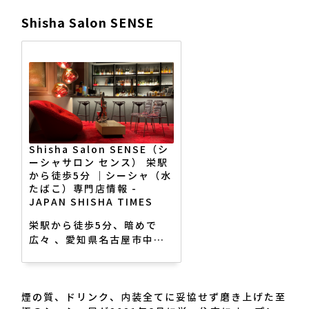
Shisha Salon SENSE
Shisha Salon SENSE（シ
ーシャサロン センス） 栄駅
から徒歩5分 ｜シーシャ（水
たばこ）専門店情報 -
JAPAN SHISHA TIMES
栄駅から徒歩5分、暗めで
広々 、愛知県名古屋市中区
栄3丁目11-14ピボット住吉
ビル5F、煙の質、ドリン
ク、内装全てに妥協せず磨き
煙の質、ドリンク、内装全てに妥協せず磨き上げた至
上げた至極のシーシャ屋が