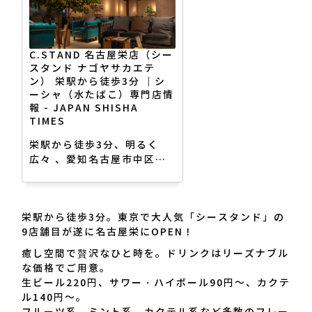
C.STAND 名古屋栄店（シー
スタンド ナゴヤサカエテ
ン） 栄駅から徒歩3分 ｜シ
ーシャ（水たばこ）専門店情
報 - JAPAN SHISHA
TIMES
栄駅から徒歩3分、明るく
広々 、愛知名古屋市中区栄
3-9-2GEMS栄9F、栄駅から
徒歩3分。東京で大人気「シ
ースタンド」の9店舗目が遂
栄駅から徒歩3分。東京で大人気「シースタンド」の
に名古屋栄にOPEN！癒し空
9店舗目が遂に名古屋栄にOPEN！
間で贅沢なひと時を。ドリン
クはリーズナブルな価格でご
癒し空間で贅沢なひと時を。ドリンクはリーズナブル
用意。生ビール190円、サワ
な価格でご用意。
ー・ハイボール80円、カク
生ビール220円、サワー・ハイボール90円～、カクテ
テル130円。フルーツ系、ミ
ル140円～。
ント系、カクテル系など多数