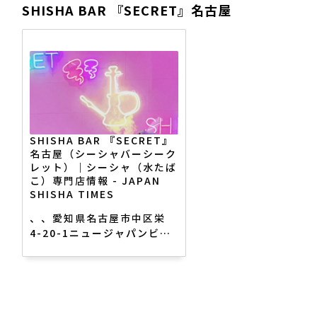
SHISHA BAR 『SECRET』名古屋
ケ/WiｰFi,充電器,ヘアアイロ
ン等アメニティ完備。栄/池
田公園目の前 052-211-
7337｜
TIGER&RABBIT（タイガー
アンドラビット）｜シーシャ
（水たばこ）専門店情報 -
JAPAN SHISHA TIMES
SHISHA BAR 『SECRET』
名古屋（シーシャバーシーク
レット）｜シーシャ（水たば
こ）専門店情報 - JAPAN
SHISHA TIMES
、、愛知県名古屋市中区栄
4-20-1ニュージャパンビル
2階、名古屋 栄 女子大
SECRET 月.火.水.木.土.日
00:00~6:00 定休日 金曜日
インスタ映え間違いない店内
になってます 予約問い合わ