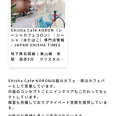
Shisha Cafe KORON（シ
ーシャカフェコロン）｜シー
シャ（水たばこ）専門店情報
- JAPAN SHISHA TIMES
地下鉄名城線 / 東山線 栄
駅 徒歩5分 クリスタル広
場を右手へ抜けてサカエチカ
8番（S8番）出口、明るく
広々 、愛知県名古屋市中区
Shisha Cafe KORONは昼はカフェ・夜はカフェバ
栄3-8-115サンリツビル
ーとして営業しています。
NORTH3F、Shisha Cafe
内装のコンセプトごとにインテリアもこだわってセレ
KORONは昼はカフェ・夜は
クトしています。
カフェバーとして営業してい
個室も完備しておりプライベート空間を提供していま
ます。 内装のコンセプトご
す。
とにインテリアもこだわって
セレクトしています。 個室