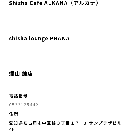
Shisha Cafe ALKANA（アルカナ）
せはご気軽にDM下さい 名古
屋市中区栄4-20-1ニュージ
ャパンビル2階 一緒に働いて
くれる従業員募集中｜
SHISHA BAR 『SECRET』
名古屋（シーシャバーシーク
shisha lounge PRANA
レット）｜シーシャ（水たば
こ）専門店情報 - JAPAN
SHISHA TIMES
煙山 錦店
電話番号
0522125442
住所
愛知県名古屋市中区錦３丁目１７−３ サンプラザビル
4F