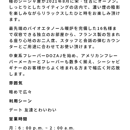
極のシーシャ屋が2021年8月に栄・住吉にオープン。
2021年8月に栄・住吉にオ
しっとりとしたライティングの店内で、濃い煙の陰影
ープン。 しっとりとしたラ
を楽しみながらリラックスしたひと時をお楽しみ頂け
イティングの店内で、濃い煙
ます。
の陰影を楽しみながらリラッ
クスしたひと時をお楽しみ頂
最先端のバイオエタノール暖炉を完備した16名様ま
けます。 最先端のバイオエ
で収容できる独立のお部屋から、フランス製の包まれ
タノール暖炉を完備した16
る座り心地のお二人席、スタッフと会話の弾むカウン
名様まで収容できる独立のお
ターとご用途に合わせてお使い頂けます。
部屋から、フランス製の包ま
中東系フレーバーDOZAJを始め、アメリカンフレー
れる座り心地のお二人席、ス
バーメーカーとフレーバーも数多く揃え、シーシャビ
タッフと会話の弾むカウンタ
ギナーのお客様からよく嗜まれる方まで幅広く対応致
ーとご用途に合わせてお使い
します。
頂けます。 中東系フレーバ
ーDOZAJを始め、アメリカ
雰囲気
ンフレーバーメーカーとフレ
暗めで広々
ーバーも数多く揃え、シーシ
ャビギナーのお客様からよく
利用シーン
嗜まれる方まで幅広く対応致
デート 友達とわいわい
します。｜Shisha Salon
SENSE（シーシャサロン セ
営業時間
ンス）
月：6 : 00 p.m. ~ 2 : 00 a.m.