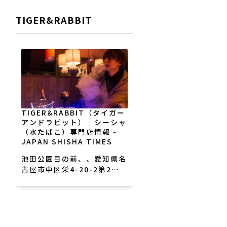
栄駅・パルコより7分 /
TIGER&RABBIT
kemuri栄店 / 3.14(日)迄
14:00 - 21:00 / 土日祝は
8:00よりモーニング｜
yonaga（ヨナガ）｜シーシ
ャ（水たばこ）専門店情報 -
JAPAN SHISHA TIMES
TIGER&RABBIT（タイガー
アンドラビット）｜シーシャ
（水たばこ）専門店情報 -
JAPAN SHISHA TIMES
池田公園目の前、、愛知県名
古屋市中区栄4-20-2第2和
光ビル地下2階、
SHISHA&AMUSEMENT
SALON/営業時間20時～翌
朝7時(定休無)/女子会&オフ
会歓迎/夜デート/カラオ