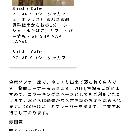
Shisha Cafe
POLARIS（シーシャカフ
ェ ポラリス） 市バス市政
資料館南から徒歩1分 ｜シー
シャ（水たばこ）カフェ・バ
ー情報 - SHISHA MAP
JAPAN
Shisha Cafe
POLARIS（シーシャカフ
ェ ポラリス）の店舗情報を
チェック！【明るくコンパク
ト｜友達としっぽり・デー
全席ソファー席で、ゆっくり出来て落ち着く店内で
ト】市バス市政資料館南から
す。物販コーナーもあります。WiFi,電源もございま
徒歩1分愛知県名古屋市東区
すので、コワーキングスペースとしてもご利用いただ
東外堀町32｜全席ソファー
けます。窓からは緑豊かな名古屋城のお堀を眺められ
席で、ゆっくり出来て落ち着
ます。200種類以上のフレーバーを揃えて、ご来店お
く店内です。物販コーナーも
待ちしております。
あります。 WiFi,電源もござ
いますので、コワーキングス
雰囲気
ペースとしてもご利用いただ
明るくコンパクト