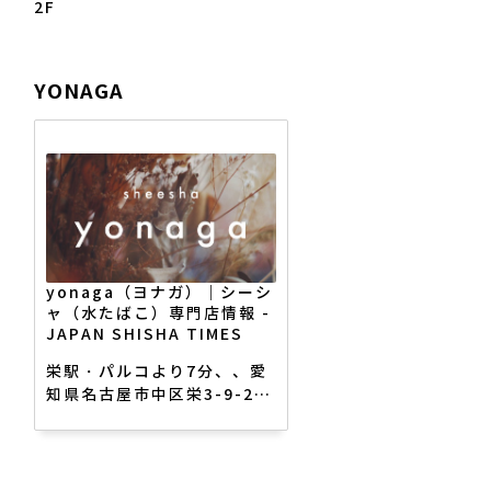
2F
YONAGA
yonaga（ヨナガ）｜シーシ
ャ（水たばこ）専門店情報 -
JAPAN SHISHA TIMES
栄駅・パルコより7分、、愛
知県名古屋市中区栄3-9-20
ルパルクMK4F、夫婦と愉快
なスタッフ / open 14:00 /
last order 26:00 / 定休日:
なし / tel 052-212-7878 /