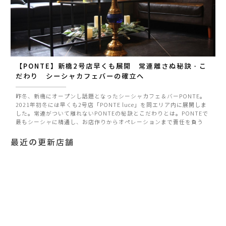
【PONTE】新橋2号店早くも展開 常連離さぬ秘訣・こ
だわり シーシャカフェバーの確立へ
昨冬、新橋にオープンし話題となったシーシャカフェ＆バーPONTE。
2021年初冬には早くも2号店「PONTE luce」を同エリア内に展開しま
した。常連がついて離れないPONTEの秘訣とこだわりとは。PONTEで
最もシーシャに精通し、お店作りからオペレーションまで責任を負う
Akiraさんに伺いました。
最近の更新店舗