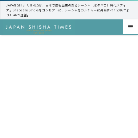
JAPAN SHISHA TIMESは、日本で最も歴史のあるシーシャ（水タバコ）特化メディ
ア。Shape the Smokeをコンセプトに、シーシャをカルチャーに昇華すべく2016年よ
りATARが運営。