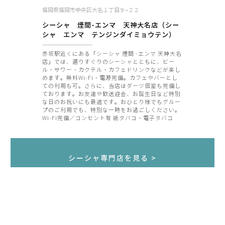
福岡県福岡市中央区大名１丁目９−２２
シーシャ 煙間-エンマ 天神大名店（シー
シャ エンマ テンジンダイミョウテン）
赤坂駅近くにある「シーシャ 煙間 -エンマ 天神大名
店」では、選りすぐりのシーシャとともに、ビー
ル・サワー・カクテル・カフェドリンクなどが楽し
めます。無料Wi-Fi・電源完備。カフェやバーとし
ての利用も可。さらに、当店はダーツ個室も完備し
ております。お友達や歓送迎会、お誕生日など特別
な日のお祝いにも最適です。おひとり様でもグルー
プのご利用でも、特別な一時をお過ごしください。
Wi-Fi完備／コンセント有 紙タバコ・電子タバコ
可・ダーツ個室有 ※身分証明書の提示をお願いしま
す。提示いただけない場合は、入店をお断りさせて
いただきます。
シーシャ専門店を見る >