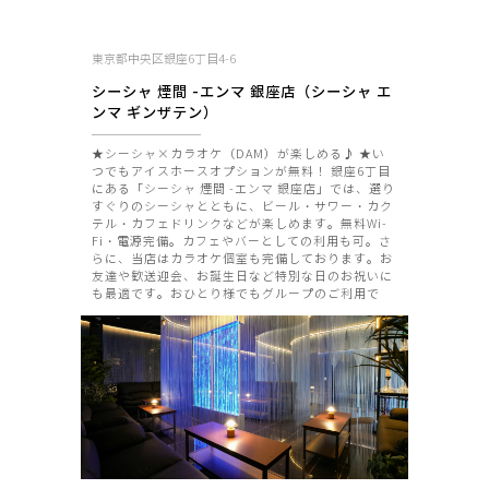
東京都中央区銀座6丁目4-6
シーシャ 煙間 -エンマ 銀座店（シーシャ エ
ンマ ギンザテン）
★シーシャ×カラオケ（DAM）が楽しめる♪ ★い
つでもアイスホースオプションが無料！ 銀座6丁目
にある「シーシャ 煙間 -エンマ 銀座店」では、選り
すぐりのシーシャとともに、ビール・サワー・カク
テル・カフェドリンクなどが楽しめます。無料Wi-
Fi・電源完備。カフェやバーとしての利用も可。さ
らに、当店はカラオケ個室も完備しております。お
友達や歓送迎会、お誕生日など特別な日のお祝いに
も最適です。おひとり様でもグループのご利用で
も、特別な一時をお過ごしください。 Wi-Fi完備／
コンセント有 紙タバコ・電子タバコ可・カラオケ個
室有（DAM） ※身分証明書の提示をお願いしま
す。提示いただけない場合は、入店をお断りさせて
いただきます。