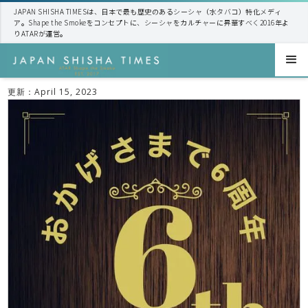
JAPAN SHISHA TIMESは、日本で最も歴史のあるシーシャ（水タバコ）特化メディ
ア。Shape the Smokeをコンセプトに、シーシャをカルチャーに昇華すべく2016年よ
りATARが運営。
更新：
April 15, 2023