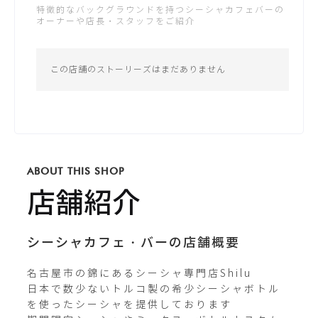
特徴的なバックグラウンドを持つシーシャカフェバーの
土：19:00 - 4:00
オーナーや店長・スタッフをご紹介
公式サイトが未登録です
日：19:00 - 4:00
*営業時間は変更する場合がございます
この店舗のストーリーズはまだありません
Instagram
_shi__lu_
ABOUT THIS SHOP
Twitterが未登録です
店舗紹介
シーシャカフェ・バーの店舗概要
名古屋市の錦にあるシーシャ専門店Shilu

日本で数少ないトルコ製の希少シーシャボトル
を使ったシーシャを提供しております
