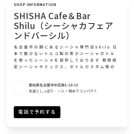
SHOP INFORMATION
SHISHA Cafe＆Bar
Shilu（シーシャカフェア
ンドバーシル）
名古屋市の錦にあるシーシャ専門店Shilu 日
本で数少ないトルコ製の希少シーシャボトル
を使ったシーシャを提供しております 期間限
定シーシャやミックス、ボトルカスタム等の
提供に力を入れております 有名芸能人や、イ
ンフルエンサー等が通うシーシャ屋さんとな
愛知県名古屋市中区錦3-10-13
っております ShiLuのシーシャ は、見た目
•
友達としっぽり・一人
暗めでコンパクト
だけでなく味も抜群に美味しいです！ アメリ
カのフレーバーだけでなく、ドイツのフレー
バーも揃えています！ ハイクオリティーなシ
電話で予約する
ーシャを味わえるお店になります 名古屋 市中
区 錦、 栄 付近で シーシャバー をお探しの
方は、シーシャcafe&bar ShiLuをぜひ一
度ご利用ください！