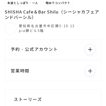
友達としっぽり・一人
暗めでコンパクト
SHISHA Cafe＆Bar Shilu（シーシャカフェア
ンドバーシル）
愛知県名古屋市中区錦3-10-13
pia錦ビル5階
予約・公式アカウント
電話する
営業時間
月：19:00 - 4:00
火：19:00 - 4:00
水：19:00 - 4:00
Googleビジネスが未登録です
ストーリーズ
木：19:00 - 4:00
金：19:00 - 4:00