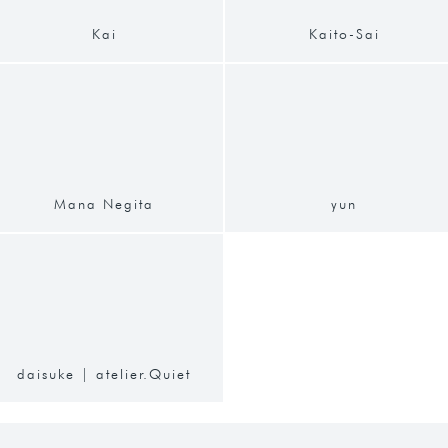
Kai
Kaito-Sai
Mana Negita
yun
daisuke | atelier.Quiet