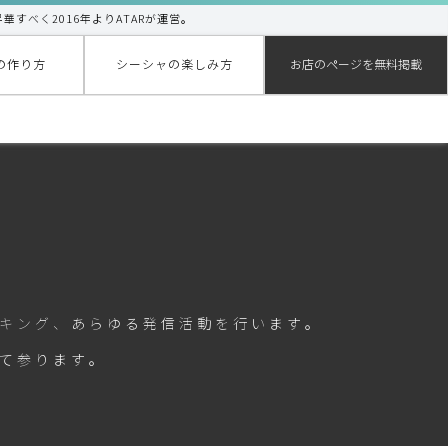
昇華すべく2016年よりATARが運営。
の作り方
シーシャの楽しみ方
お店のページを無料掲載
キング、あらゆる発信活動を行います。
て参ります。