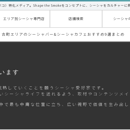
タバコ）特化メディア。Shape the Smokeをコンセプトに、シーシャをカルチャーに
エリア別シーシャ専門店
店舗検索
シーシャ
代・古町エリアのシーシャバー&シーシャカフェおすすめ9選まとめ
ています
化に成熟していくことを願うシーシャ愛好家です。
いシーシャライフを送れるよう、取材やコンテンツメイ
中で最も中庸な位置に立ち、広い視野で価値を生み出し