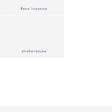
Rena Iwasawa
shishanosuke