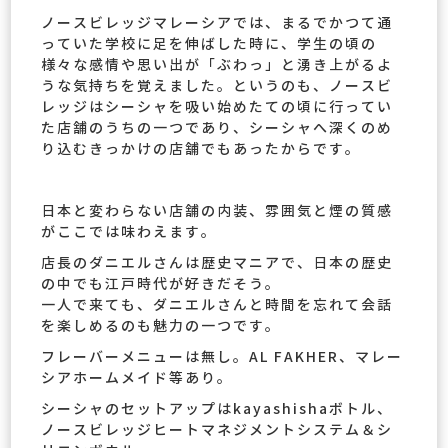
ノースビレッジマレーシアでは、まるでかつて通
っていた学校に足を伸ばした時に、学生の頃の
様々な感情や思い出が「ぶわっ」と湧き上がるよ
うな気持ちを覚えました。というのも、ノースビ
レッジはシーシャを吸い始めたての頃に行ってい
た店舗のうちの一つであり、シーシャへ深くのめ
り込むきっかけの店舗でもあったからです。
日本と変わらない店舗の内装、雰囲気と煙の質感
がここでは味わえます。
店長のダニエルさんは歴史マニアで、日本の歴史
の中でも江戸時代が好きだそう。
一人で来ても、ダニエルさんと時間を忘れて会話
を楽しめるのも魅力の一つです。
フレーバーメニューは無し。AL FAKHER、マレー
シアホームメイド等あり。
シーシャのセットアップはkayashishaボトル、
ノースビレッジヒートマネジメントシステム＆シ