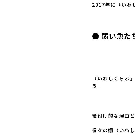
2017年に『い
● 弱い魚
『いわしくらぶ
う。
後付け的な理由
個々の鰯（いわ