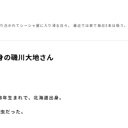
り憑かれてシーシャ屋に入り浸る日々。 最近では家で毎日5本は吸う。
身の磯川大地さん
88年生まれで、北海道出身。
の虫だった。