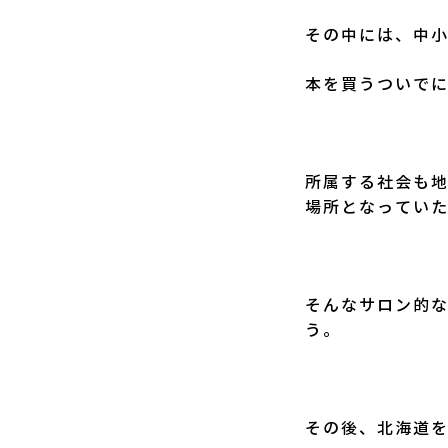
その中には、中
本を買うついで
所属する社会も
場所となってい
そんなサロン的
う。
その後、北海道