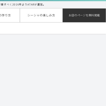
昇華すべく2016年よりATARが運営。
の作り方
シーシャの楽しみ方
お店のページを無料掲載