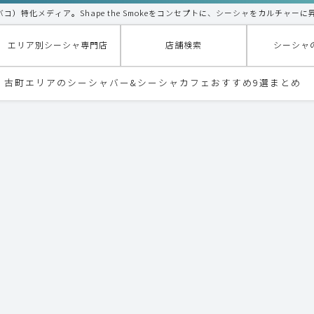
タバコ）特化メディア。Shape the Smokeをコンセプトに、シーシャをカルチャーに
エリア別シーシャ専門店
店舗検索
シーシャ
代・古町エリアのシーシャバー&シーシャカフェおすすめ9選まとめ