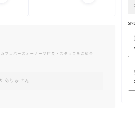
月：14:00 -
24:00
火：14:00 -
S
24:00
水：14:00 -
24:00
木：14:00 -
24:00
ャカフェバーのオーナーや店長・スタッフをご紹介
金：14:00 -
4:00
土：14:00 -
4:00
だありません
日：14:00 -
24:00
*営業時間は変
更する場合がご
ざいます