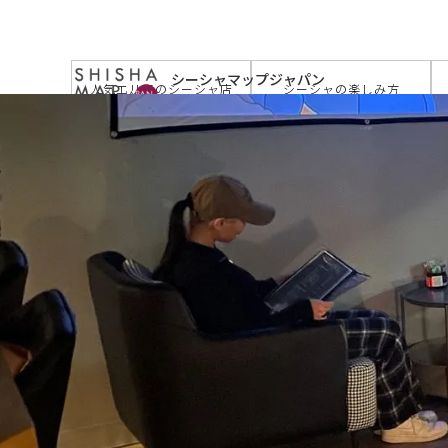
サイトトップ
>
お店を探す
>
御徒町シーシャ WARP（
シーシャマップジャパン
人気エリアのシーシャ店
シーシャの楽しみ方
by JAPAN SHISHA TIMES