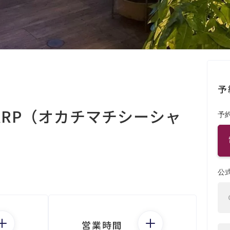
予
ARP（オカチマチシーシャ
予
公
営業時間