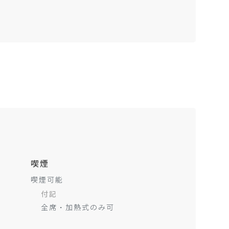
喫煙
喫煙可能
付記
全席・加熱式のみ可