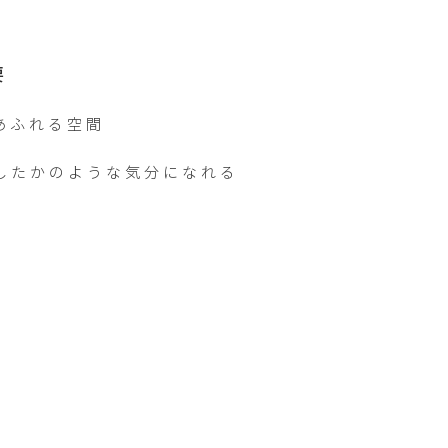
要
ふれる空間

したかのような気分になれる
