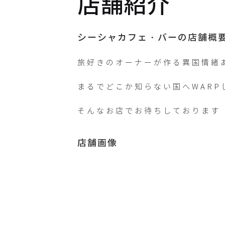
店舗紹介
shishawarp_oka
シーシャカフェ・バーの店舗概
X / Twitter
旅好きのオーナーが作る異国情緒あ
Shishawarp_oka
まるでどこか知らない国へWARP
そんなお店でお待ちしております
店舗画像