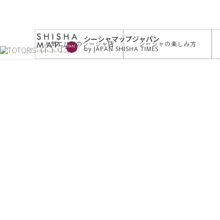
サイトトップ
>
お店を探す
>
TOTORIS（トトリス）
シーシャマップジャパン
人気エリアのシーシャ店
シーシャの楽しみ方
by JAPAN SHISHA TIMES