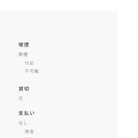
喫煙
禁煙
付記
不可能
貸切
可
支払い
なし
現金