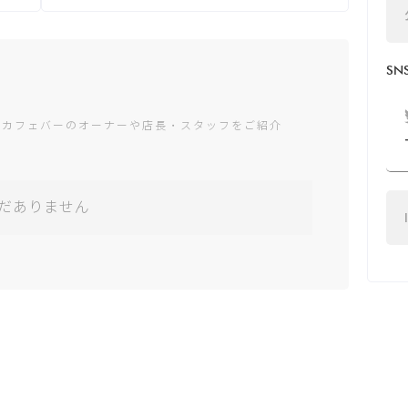
火： -
水： -
木： -
金： -
S
土： -
日： -
ャカフェバーのオーナーや店長・スタッフをご紹介
*営業時間は変更する場
合がございます
だありません