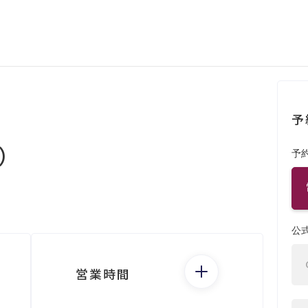
予
ス）
予
公
営業時間
月： -