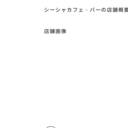
Twitter
Totoris_jp
シーシャカフェ・バーの店舗概
店舗画像
Instagram
が未登録で
す