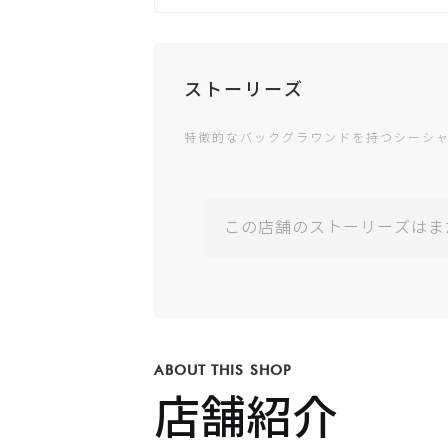
電話する
ストーリーズ
特徴的なバックグラウンドを持つシーシ
Googleビジ
ネスが未登
録です
この店舗のストーリーズはま
公式サイト
が未登録で
す
ABOUT THIS SHOP
店舗紹介
X /