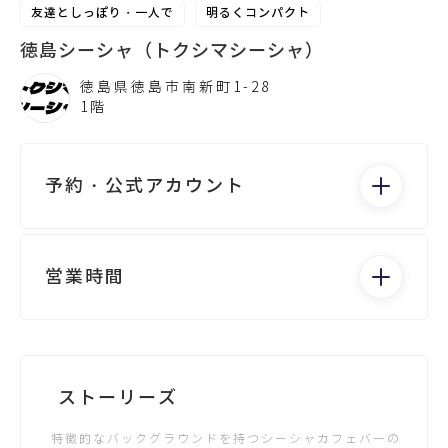
友達としっぽり・一人で
明るくコンパクト
徳島シーシャ（トクシマシーシャ）
徳島県徳島市南新町1-28
1階
予約・公式アカウント
電話する
営業時間
月：14:00 - 2:00
火： -
水：14:00 - 2:00
Googleビジネス
ストーリーズ
木：14:00 - 2:00
金：14:00 - 2:00
特徴的なバックグラウンドを持つシーシャカフェバーの
土：14:00 - 2:00