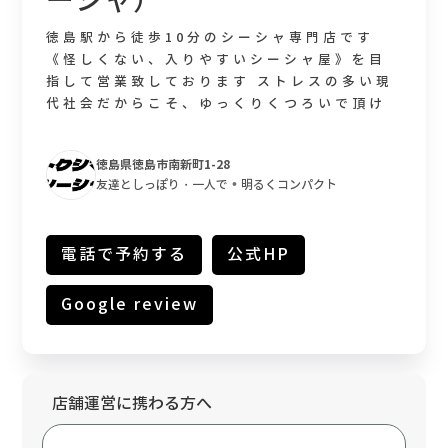
ーシャ）
徳島駅から徒歩10分のシーシャ専門店です
《怪しくない、入りやすいシーシャ屋》を目
指して営業致しております ストレスの多い現
代社会だからこそ、ゆっくりくつろいで頂け
る、皆様のサードプレイスにして頂きたく思
っております 初心者の方には、丁寧なヒアリ
徳島県徳島市南新町1-28
ングと吸いやすいシーシャをご提供致します
•
友達としっぽり・一人で
明るくコンパクト
お客様1人1人に、一生懸命ご対応させて頂き
ます 皆様のご来店、心よりお待ち致しており
ます
電話で予約する
公式HP
Google review
店舗運営に携わる方へ