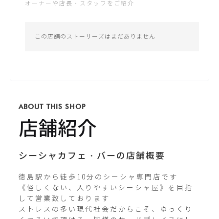
オーナーや店長・スタッフをご紹介
日：14:00 - 2:00
公式サイト
*営業時間は変更する場合がございます
この店舗のストーリーズはまだありません
Instagram
tokushima.shisha
ABOUT THIS SHOP
Twitterが未登録です
店舗紹介
シーシャカフェ・バーの店舗概要
徳島駅から徒歩10分のシーシャ専門店です

《怪しくない、入りやすいシーシャ屋》を目指
して営業致しております

ストレスの多い現代社会だからこそ、ゆっくり