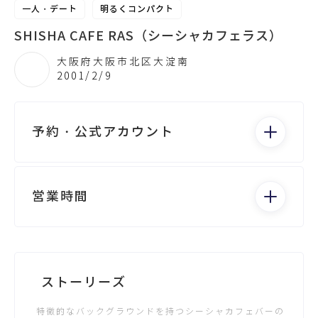
一人・デート
明るくコンパクト
SHISHA CAFE RAS（シーシャカフェラス）
大阪府大阪市北区大淀南
2001/2/9
予約・公式アカウント
電話する
営業時間
月： -
火： -
水： -
Googleビジネスが未登録です
ストーリーズ
木： -
金： -
特徴的なバックグラウンドを持つシーシャカフェバーの
土： -