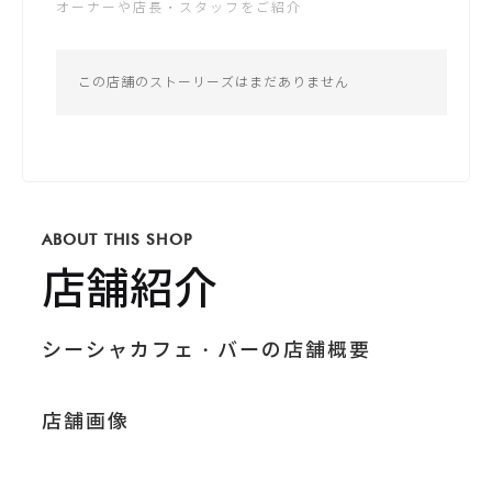
オーナーや店長・スタッフをご紹介
公式サイトが未登録です
日： -
*営業時間は変更する場合がございます
この店舗のストーリーズはまだありません
Instagram
shisha_cafe_ras
ABOUT THIS SHOP
X / Twitter
SHISHA_CAFE_RA
店舗紹介
S
シーシャカフェ・バーの店舗概要
店舗画像