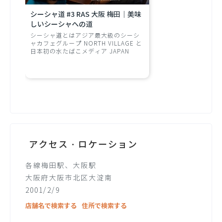
シーシャ道 #3 RAS 大阪 梅田｜美味
しいシーシャへの道
シーシャ道とはアジア最大級のシーシ
ャカフェグループ NORTH VILLAGE と
日本初の水たばこメディア JAPAN
SHISHA TIMES のコラボレーション企
画。NORTH VILLAGE SHISHA ONE
GRAND-PRIX（シーシャワングランプ
リ） ~ staff side ~ （記事はこちらか
ら）で優勝したスタッフが東京近郊や
関西のシーシャ専門店へ学びにいく。
そこで学んだ内容を「美味しいシーシ
ャ」への道として連載する。*本連載
は、取材の雰囲気や発言の温度感が伝
わるように、あえて書き起こしベース
で掲載する。
アクセス・ロケーション
各線梅田駅、大阪駅
大阪府大阪市北区大淀南
2001/2/9
店舗名で検索する
住所で検索する