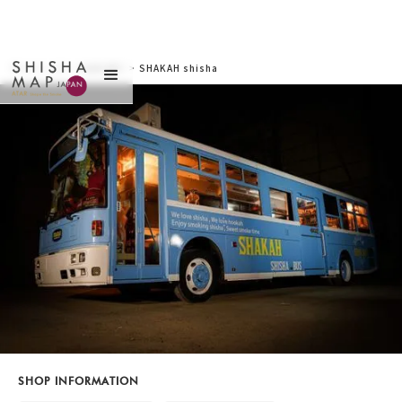
サイトトップ
>
お店を探す
>
SHAKAH shisha
Bus（シャカ シーシ
ャ バス）
SHOP INFORMATION