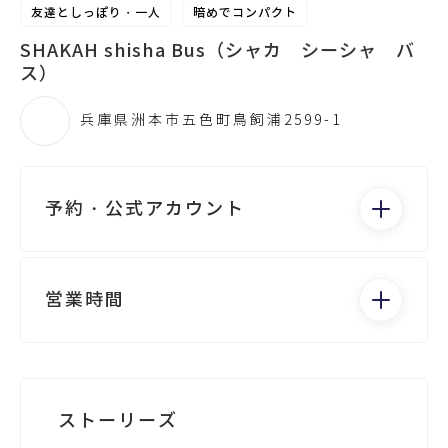
友達としっぽり・一人
暗めでコンパクト
SHAKAH shisha Bus（シャカ シーシャ バ
ス）
兵庫県洲本市五色町鳥飼浦2599-1
予約・公式アカウント
電話する
営業時間
月：19:30 - 24:00
火：19:30 - 24:00
水：19:30 - 24:00
Googleビジネスが未登録です
ストーリーズ
木：19:30 - 24:00
金：19:30 - 24:00