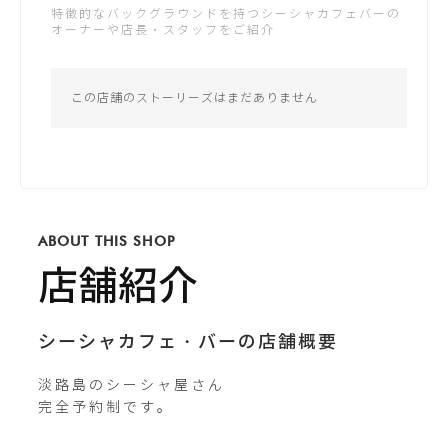
特徴的なバックグラウンドを持つシーシャカフェバーの
土：19:30 - 24:00
オーナーや店長・スタッフをご紹介
公式サイトが未登録です
日：19:00 - 24:00
*営業時間は変更する場合がございます
この店舗のストーリーズはまだありません
Instagram
shakah_shisha_bus
ABOUT THIS SHOP
X / Twitter
SHAKAHshisha
店舗紹介
シーシャカフェ・バーの店舗概要
淡路島のシーシャ屋さん

完全予約制です。