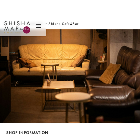
サイトトップ
>
お店を探す
>
Shisha Cafe&Bar
Roost 神田店（シーシ
ャカフェアンドバール
ーストカンダテン）
SHOP INFORMATION