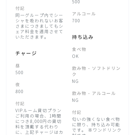
500
付記
アルコール
同一グループ内でシー
シャを吸われないお客
700
さまにつきましてもシ
ェア料金を適用させて
持ち込み
いただきます。
食べ物
チャージ
OK
昼
飲み物 - ソフトドリン
500
ク
NG
夜
800
飲み物 - アルコール
NG
付記
VIPルーム貸切プラン
付記
ご利用の場合、1時間
匂いの強くない食べ物
につき8,000円の貸切
に限り、持ち込み可能
料を頂戴する代わり
です。 ※ワンドリンク
に、上記チャージはカ