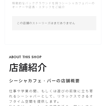
特徴的なバックグラウンドを持つシーシャカフェバーの
土：15:00 - 5:00
オーナーや店長・スタッフをご紹介
日：18:00 - 24:00
公式サイト
*営業時間は変更する場合がございます
この店舗のストーリーズはまだありません
Instagram
kanda_roost
ABOUT THIS SHOP
X / Twitter
店舗紹介
kanda_roost
シーシャカフェ・バーの店舗概要
仕事や学業の間、もしくは遊びの前後に立ち寄
れるシーシャバーとして、リラックスできるオ
フタイム空間を提供します。
