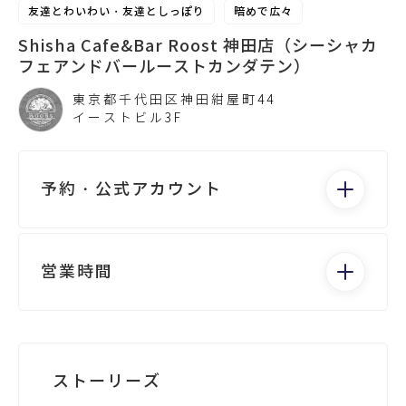
友達とわいわい・友達としっぽり
暗めで広々
Shisha Cafe&Bar Roost 神田店（シーシャカ
フェアンドバールーストカンダテン）
東京都千代田区神田紺屋町44
イーストビル3F
予約・公式アカウント
電話する
営業時間
月：19:00 - 5:00
火：19:00 - 5:00
水：19:00 - 5:00
Googleビジネス
ストーリーズ
木：19:00 - 5:00
金：19:00 - 5:00