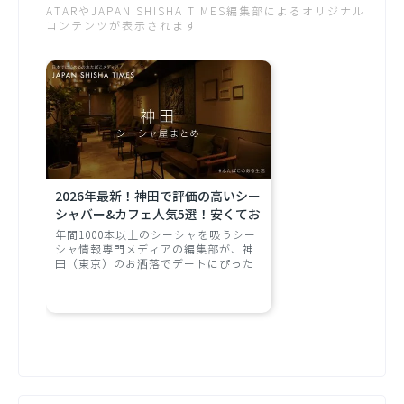
ATARやJAPAN SHISHA TIMES編集部によるオリジナル
コンテンツが表示されます
2026年最新！神田で評価の高いシー
シャバー&カフェ人気5選！安くてお
洒落なデートにおすすめのお店をご
年間1000本以上のシーシャを吸うシー
紹介！
シャ情報専門メディアの編集部が、神
田（東京）のお洒落でデートにぴった
りのシーシャカフェ・シーシャバーを
ご紹介！ ※最新の営業状況は、店舗に
お問い合わせください。