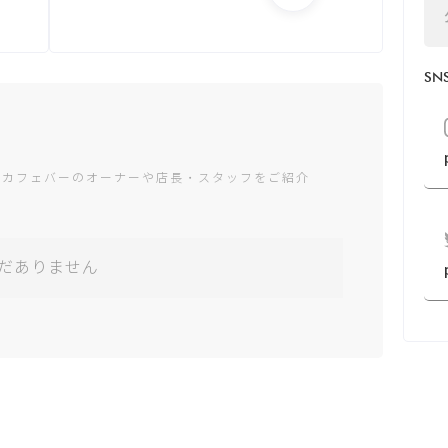
月：12:00 - 22:00
火：Closed -
Closed
S
水：18:00 - 22:00
木：Closed -
Closed
金：18:00 - 22:00
土：Closed -
ャカフェバーのオーナーや店長・スタッフをご紹介
Closed
日：12:00 - 22:00
*営業時間は変更する場
だありません
合がございます