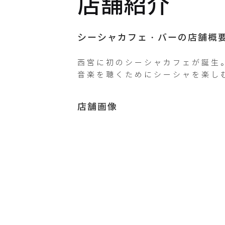
店舗紹介
Instagram
placetobe
_shisha
シーシャカフェ・バーの店舗概
西宮に初のシーシャカフェが誕生。
X /
Twitter
ptb_shisha
店舗画像