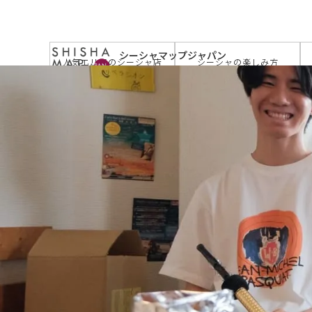
サイトトップ
>
お店を探す
>
シーシャカフェ プレイスト
シーシャマップジャパン
人気エリアのシーシャ店
シーシャの楽しみ方
by JAPAN SHISHA TIMES