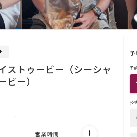
ト
予
レイストゥービー（シーシャ
予
ービー）
公
営業時間