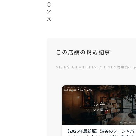
①
②
③
この店舗の掲載記事
ATARやJAPAN SHISHA TIMES
【2026年最新版】渋谷のシーシャバ