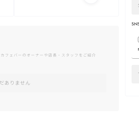
月：14:00 - 5:00
火：14:00 - 5:00
水：14:00 - 5:00
S
木：14:00 - 5:00
金：14:00 - 5:00
土：14:00 - 5:00
日：14:00 - 5:00
ャカフェバーのオーナーや店長・スタッフをご紹介
*営業時間は変更する場
合がございます
だありません