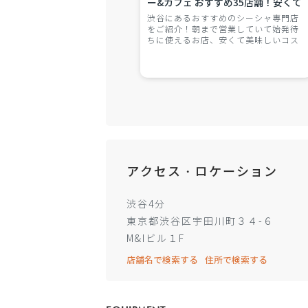
ー&カフェ おすすめ35店舗！安くて
コスパが良い・デートに人気・おし
渋谷にあるおすすめのシーシャ専門店
ゃれ・朝まで営業・個室ありなど
をご紹介！朝まで営業していて始発待
ちに使えるお店、安くて美味しいコス
様々な店舗をご紹介！
パ最強のお店、おしゃれでデートに人
気のお店、個室でわいわいできるお店
など、様々なシーンにぴったりのお店
をご紹介します。年間1000本以上のシ
ーシャを吸うシーシャ情報専門メディ
アの編集部が執筆。
アクセス・ロケーション
渋谷4分
東京都渋谷区宇田川町３４-６
M&Iビル１F
店舗名で検索する
住所で検索する