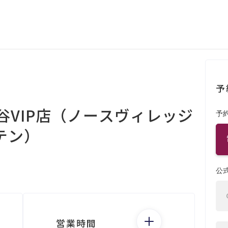
予
E 渋谷VIP店（ノースヴィレッジ
予
テン）
６
公
営業時間