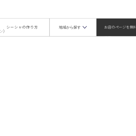
谷VIP店（ノースヴィレッジシブヤブイアイピーテン）
地域から探す
シーシャの作り方
お店のページを無
掲載