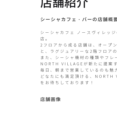
店舗紹介
Instagram
northvilla
シーシャカフェ・バーの店舗概
gevip
シーシャカフェ ノースヴィレッジの看
店。

Twitterが
2フロアから成る店舗は、オープ
未登録です
と、ラグジュアリーな2階フロアの
また、シーシャ機材の種類やフレーバ
NORTH VILLAGEが新たに
毎日、朝まで営業しているのも魅力
どなたにも満足頂ける、NORTH 
をお待ちしております！ 
店舗画像