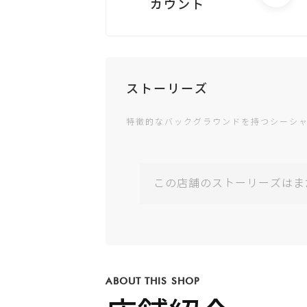
カウント
電話する
ストーリーズ
特徴的なバックグラウンドを持つシーシ
Googleビジ
ネスが未登
録です
この店舗のストーリーズはま
公式サイト
が未登録で
す
ABOUT THIS SHOP