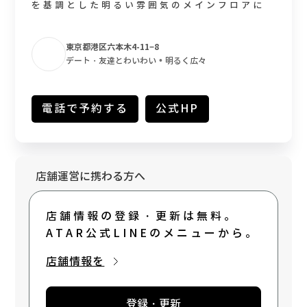
を基調とした明るい雰囲気のメインフロアに
は様々な名書が並ぶ壁一面の本棚があります
が、とある一冊の本を取ろうとすると本棚が
東京都港区六本木4-11−8
シークレット扉となり開く仕掛けが。 扉が開
•
デート・友達とわいわい
明るく広々
いた先には、洗練された日本庭園のような茶
室「VIPジパングルーム」 一歩踏み入れた時
には、全ての方を感動させる空間がありま
電話で予約する
公式HP
す。 また、シーシャのレギュラー機材にはポ
ーランド製のプレミアムシーシャWOOKAH
を。 更には世界の数ある五つ星ホテルのシー
シャラウンジでも導入されているガラスシー
シャMEDUSEも常備しております。 FUMO、
店舗運営に携わる方へ
MEDUSE、WOOKAHが楽しめるのは世界を
見ても六本木ジパング店だけです。 今までの
店舗情報の登録・更新は無料。
NORTH VILLAGEでは味わえなかった、より
上質なシーシャ、空間、サービスを堪能して
ATAR公式LINEのメニューから。
下さいませ。
店舗情報を
登録・更新