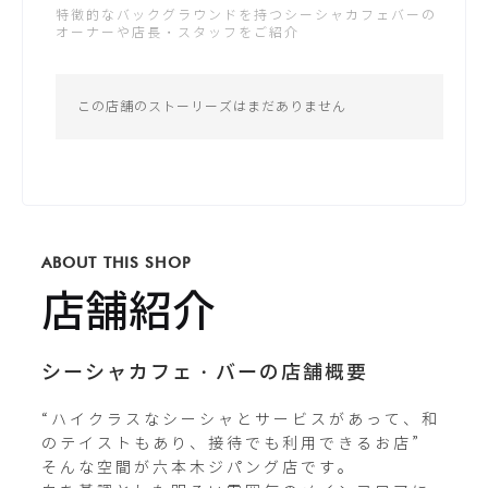
特徴的なバックグラウンドを持つシーシャカフェバーの
土：14:00 - 5:00
オーナーや店長・スタッフをご紹介
日：14:00 - 4:00
公式サイト
*営業時間は変更する場合がございます
この店舗のストーリーズはまだありません
Instagram
northvillage_zipangu
ABOUT THIS SHOP
Twitterが未登録です
店舗紹介
シーシャカフェ・バーの店舗概要
“ハイクラスなシーシャとサービスがあって、和
のテイストもあり、接待でも利用できるお店”

そんな空間が六本木ジパング店です。
