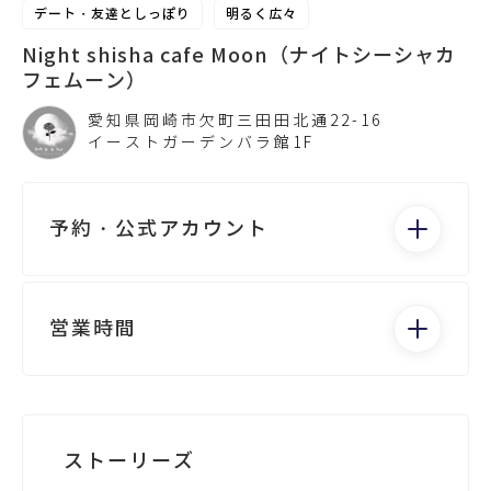
デート・友達としっぽり
明るく広々
Night shisha cafe Moon（ナイトシーシャカ
フェムーン）
愛知県岡崎市欠町三田田北通22-16
イーストガーデンバラ館1F
予約・公式アカウント
電話する
営業時間
月：Closed - Closed
火：19:00 - 4:00
水：19:00 - 4:00
Googleビジネスが未登録です
ストーリーズ
木：19:00 - 4:00
金：19:00 - 4:00