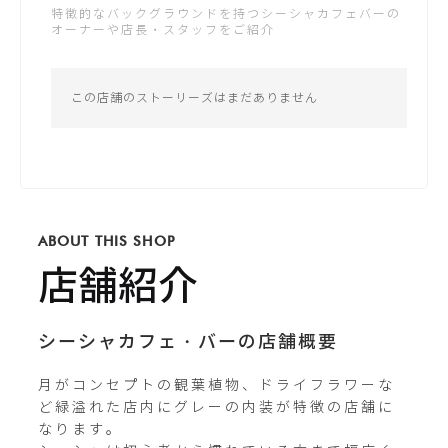
特徴的なバックグラウンドを持つシーシャカフェバーの
土：19:00 - 4:00
オーナーや店長・スタッフをご紹介
公式サイトが未登録です
日：19:00 - 4:00
*営業時間は変更する場合がございます
この店舗のストーリーズはまだありません
Instagram
shisha_moon_official_okaza
ki
ABOUT THIS SHOP
店舗紹介
X / Twitter
shisha_moon
シーシャカフェ・バーの店舗概要
月がコンセプトの観葉植物、ドライフラワーな
ど緑溢れた店内にグレーの内装が特徴の店舗に
なります。
