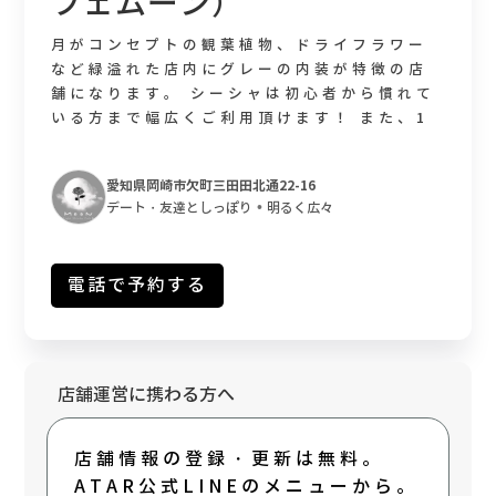
フェムーン）
月がコンセプトの観葉植物、ドライフラワー
など緑溢れた店内にグレーの内装が特徴の店
舗になります。 シーシャは初心者から慣れて
いる方まで幅広くご利用頂けます！ また、1
人でも、お友達と、デートなどシチュエーシ
ョンに応じて個室のご利用やカウンターなど
愛知県岡崎市欠町三田田北通22-16
でゆっくりしてもらえる空間となっておりま
•
デート・友達としっぽり
明るく広々
す❕ ぜひ一度足を運んでいただけたら嬉しいで
す‼️
電話で予約する
店舗運営に携わる方へ
店舗情報の登録・更新は無料。
ATAR公式LINEのメニューから。