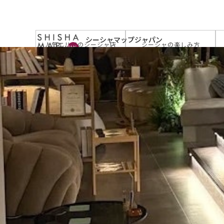
サイトトップ
>
お店を探す
>
シーシャカフェ＆バーmu
シーシャマップジャパン
人気エリアのシーシャ店
シーシャの楽しみ方
by JAPAN SHISHA TIMES