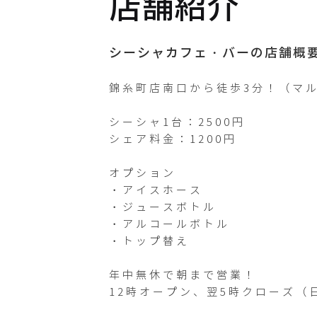
店舗紹介
muse_kins
hicho
シーシャカフェ・バーの店舗概
Twitterが
錦糸町店南口から徒歩3分！（マル
未登録です
シーシャ1台：2500円

シェア料金：1200円

オプション

・アイスホース

・ジュースボトル

・アルコールボトル

・トップ替え

年中無休で朝まで営業！

12時オープン、翌5時クローズ（日