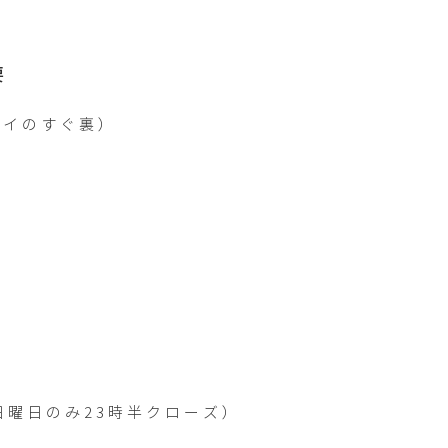
要
イのすぐ裏）

曜日のみ23時半クローズ）
