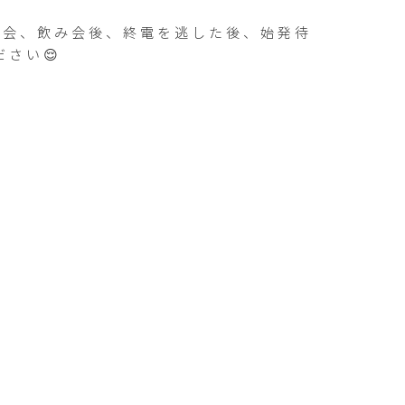
子会、飲み会後、終電を逃した後、始発待
さい😌