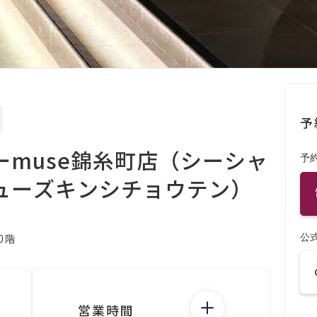
予
muse錦糸町店（シーシャ
予
ューズキンシチョウテン）
公
0階
営業時間