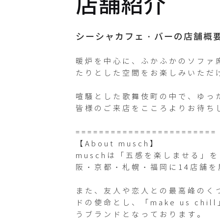
店舗紹介
musch_ka
bukicho
シーシャカフェ・バーの店舗概
Twitterが
暖炉を中心に、ふかふかのソファ
未登録です
たりとした空間をお楽しみいただけ
喧騒とした歌舞伎町の中で、ゆっ
皆様のご来店をこころよりお待ちし
========================

【About musch】

muschは「五感を楽しませる」
阪・京都・札幌・福岡に14店舗を
また、友人や恋人との最高峰のく
ドの使命とし、「make us ch