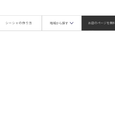
ッシュシンジュクカブキチョウ）
地域から探す
シーシャの作り方
お店のページを無
掲載