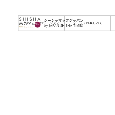
サイトトップ
>
お店を探す
>
musch新宿歌舞伎町（ム
シーシャマップジャパン
人気エリアのシーシャ店
シーシャの楽しみ方
by JAPAN SHISHA TIMES