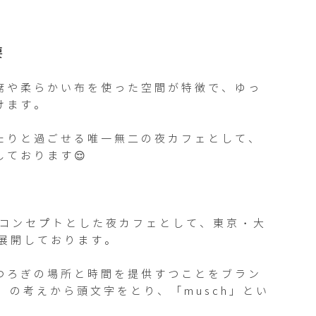
要
席や柔らかい布を使った空間が特徴で、ゆっ
ます。

たりと過ごせる唯一無二の夜カフェとして、
ております😌

をコンセプトとした夜カフェとして、東京・大
展開しております。

つろぎの場所と時間を提供すつことをブラン
ill」の考えから頭文字をとり、「musch」とい