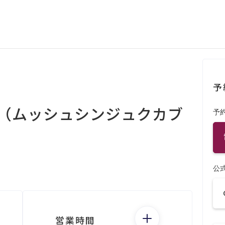
予
町（ムッシュシンジュクカブ
予
公
営業時間