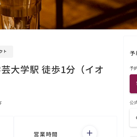
クト
予
 学芸大学駅 徒歩1分（イオ
予
公
F
営業時間