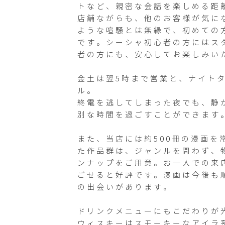
トなど、親密な会話を楽しめる距
店舗ながらも、他のお客様が気に
ような喧騒とは無縁で、初めての
です。シーシャ初心者の方にはス
者の方にも、安心してお楽しみいた
金土は翌5時まで営業と、ナイト
ル。

終電を逃してしまった夜でも、静
別な時間を過ごすことができます。
また、当店には約500冊の漫画
た作品群は、ジャンルを問わず、
ンナップをご用意。お一人での来
ごせると好評です。漫画は今後も
の出会いがあります。

ドリンクメニューにもこだわりが光
ウィスキーはスモーキーなアイラ