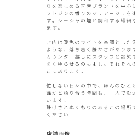
りを楽しめる国産ブランドを中心
フトジンの香りのマリアージュを
す。シーシャの煙と調和する繊細
ます。

店内は暖色のライトを基調とした
ような、落ち着く静かさがあります
カウンター越しにスタッフと談笑
をくゆらせるのもよし。それぞれ
こにあります。

忙しない日々の中で、ほんのひと
誰かと語り合う時間も、一人で没
います。

静けさとぬくもりのあるこの場所
ください
店舗画像