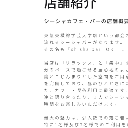
店舗紹介
Instagram
iori_shish
シーシャカフェ・バーの店舗概
a
東急東横線学芸大学駅という都会
流れるシーシャバーがあります。

Twitterが
その名も「shisha bar IORI」。

未登録です
当店は「リラックス」と「集中」
分のペースで過ごせる居心地のよ
席とこじんまりとした空間をご用意
を完備しており、昼のひとときに
た、カフェ・喫茶利用に最適です
達と語り合ったり、１人でシーシ
時間をお楽しみいただけます。

最大の魅力は、少人数での落ち着
特に1名様及び2名様でのご利用