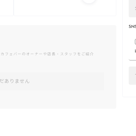
月：Closed -
Closed
火：15:00 - 1:30
S
水：15:00 - 1:30
木：15:00 - 1:30
金：15:00 - 5:00
土：13:00 - 5:00
日：13:00 - 24:00
ャカフェバーのオーナーや店長・スタッフをご紹介
*営業時間は変更する場
合がございます
だありません