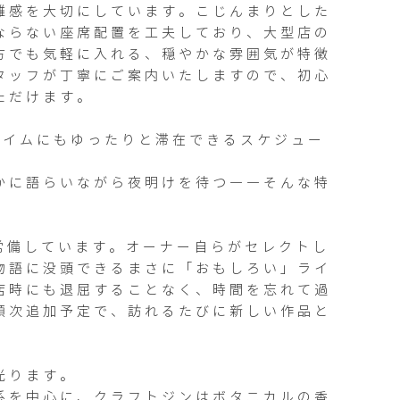
離感を大切にしています。こじんまりとした
ならない座席配置を工夫しており、大型店の
方でも気軽に入れる、穏やかな雰囲気が特徴
タッフが丁寧にご案内いたしますので、初心
だけます。

タイムにもゆったりと滞在できるスケジュー
かに語らいながら夜明けを待つ――そんな特


を常備しています。オーナー自らがセレクトし
物語に没頭できるまさに「おもしろい」ライ
店時にも退屈することなく、時間を忘れて過
順次追加予定で、訪れるたびに新しい作品と
ります。

系を中心に、クラフトジンはボタニカルの香