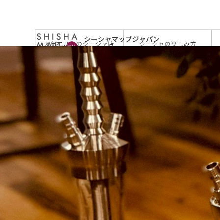
サイトトップ
>
お店を探す
>
シーシャバー IORI 学芸
シーシャマップジャパン
人気エリアのシーシャ店
シーシャの楽しみ方
by JAPAN SHISHA TIMES