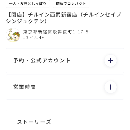
一人・友達としっぽり
暗めでコンパクト
【閉店】チルイン西武新宿店（チルインセイブ
シンジュクテン）
東京都新宿区歌舞伎町1-17-5
J3ビル4F
予約・公式アカウント
電話する
営業時間
月：Closed - Closed
火：Closed - Closed
水：Closed - Closed
Googleビジネスが未登録です
ストーリーズ
木：Closed - Closed
金：19:00 - 2:00