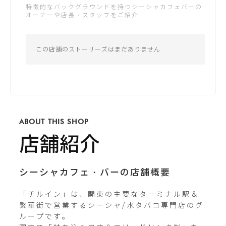
特徴的なバックグラウンドを持つシーシャカフェバーの
土：19:00 - 2:00
オーナーや店長・スタッフをご紹介
公式サイトが未登録です
日：19:00 - 2:00
*営業時間は変更する場合がございます
この店舗のストーリーズはまだありません
Instagram
shisha.chillin_tokyo
ABOUT THIS SHOP
X / Twitter
chilljp_tokyo
店舗紹介
シーシャカフェ・バーの店舗概要
「チルイン」は、関東の主要なターミナル駅＆
繁華街で営業するシーシャ/水タバコ専門店のグ
ループです。
