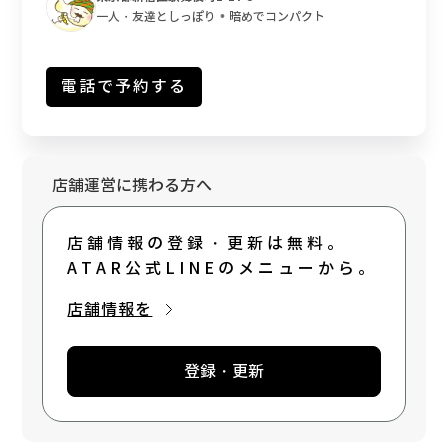
・統一されたオペレーション を徹底してお
•
一人・友達としっぽり
暗めでコンパクト
り、行く先々で、安心してハイクオリティな
シーシャを楽しんでいただけます。 また、提
供時に添えられるレシピカードには、各フレ
電話で予約する
ーバーの配合比率が0.5g単位で明記されてい
ますので、写真に残しておくと、次回ご来店
時にも、まったく同じミックス比率のシーシ
ャが吸えます。 チルインが目指すのは、いつ
でもどこでも、安心して美味しいシーシャが
店舗運営に携わる方へ
吸える社会です。
店舗情報の登録・更新は無料。
ATAR公式LINEのメニューから。
店舗情報を
登録・更新