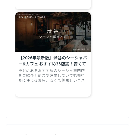
してみてはいかがでしょうか。
【2026年最新版】渋谷のシーシャバ
ー&カフェ おすすめ35店舗！安くて
コスパが良い・デートに人気・おし
渋谷にあるおすすめのシーシャ専門店
ゃれ・朝まで営業・個室ありなど
をご紹介！朝まで営業していて始発待
ちに使えるお店、安くて美味しいコス
様々な店舗をご紹介！
パ最強のお店、おしゃれでデートに人
気のお店、個室でわいわいできるお店
など、様々なシーンにぴったりのお店
をご紹介します。年間1000本以上のシ
ーシャを吸うシーシャ情報専門メディ
アの編集部が執筆。