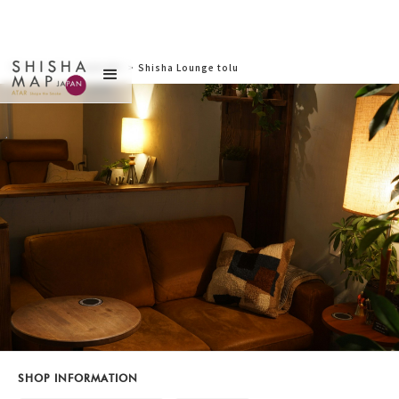
サイトトップ
>
お店を探す
>
Shisha Lounge tolu
渋谷パルコ前店（シー
シャラウンジトル シ
ブヤパルコマエテン）
SHOP INFORMATION