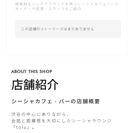
特徴的なバックグラウンドを持つシーシャカフェバーの
土：13:00 - 5:00
オーナーや店長・スタッフをご紹介
日：13:00 - 24:00
公式サイト
*営業時間は変更する場合がございます
この店舗のストーリーズはまだありません
Instagram
tolu.shibuya
ABOUT THIS SHOP
X / Twitter
店舗紹介
cafe_roots2012
シーシャカフェ・バーの店舗概要
渋谷の中心にありながら、

会話と距離感を大切にしたシーシャラウンジ
「tolu」。
