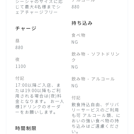
アルコール
シーシャのサイズに応
じて最大4名様までシ
880
ェアチャージフリー
持ち込み
チャージ
食べ物
昼
NG
880
飲み物 - ソフトドリン
夜
ク
1100
NG
付記
飲み物 - アルコール
17:00以降ご入店、ま
NG
たは19:00以降もご利
用される場合は(夜)料
付記
金となります。 お一人
飲食持込自由、デリバ
様1ドリンクのオーダ
リーサービスのご利用
ーをお願いします。
も可 アルコール類、に
おいの強い食べ物の持
ち込みはご遠慮くださ
時間制限
い。