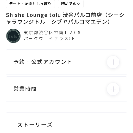
デート・友達としっぽり
暗めで広々
Shisha Lounge tolu 渋谷パルコ前店（シーシ
ャラウンジトル シブヤパルコマエテン）
東京都渋谷区神南1-20-8
パークウェイテラス5F
予約・公式アカウント
電話する
営業時間
月：13:00 - 24:00
火：13:00 - 24:00
水：13:00 - 24:00
Googleビジネス
ストーリーズ
木：13:00 - 24:00
金：13:00 - 5:00