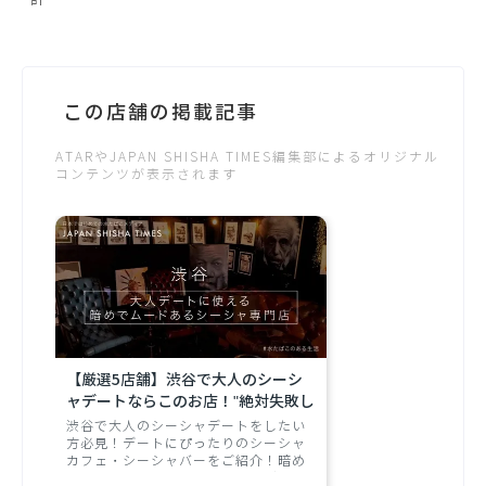
この店舗の掲載記事
ATARやJAPAN SHISHA TIMES編集部によるオリジナル
コンテンツが表示されます
【厳選5店舗】渋谷で大人のシーシ
ャデートならこのお店！"絶対失敗し
ない"デートにぴったりのシーシャカ
渋谷で大人のシーシャデートをしたい
フェ・シーシャバーをご紹介！
方必見！デートにぴったりのシーシャ
カフェ・シーシャバーをご紹介！暗め
でムードのあるお店でシーシャデート