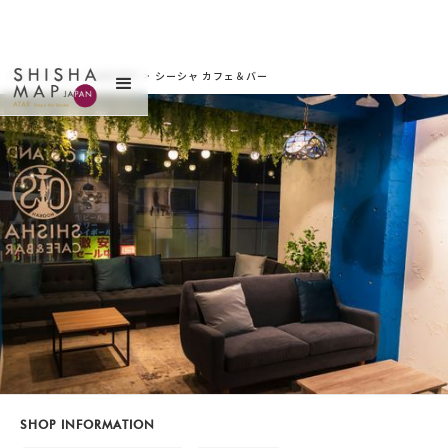
サイトトップ
>
お店を探す
>
シーシャ カフェ＆バー
C.STAND (シースタン
ド) 下北沢店（シーシャ
カフェ＆バー シースタ
ンド シモキタザワテ
ン）
SHOP INFORMATION