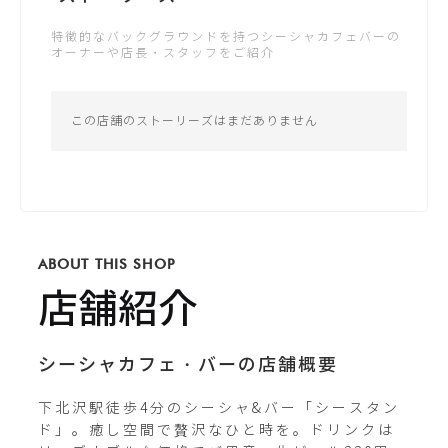
金：13:00 - 5:00
特徴的なバックグラウンドを持つシーシャカフェバーの
土：13:00 - 5:00
オーナーや店長・スタッフをご紹介
日：13:00 - 5:00
公式サイト
*営業時間は変更する場合がございます
この店舗のストーリーズはまだありません
Instagram
c.stand_shimokitazawa
ABOUT THIS SHOP
X / Twitter
店舗紹介
cstand_mania
シーシャカフェ・バーの店舗概要
下北沢駅徒歩4分のシーシャ&バー「シースタン
ド」。癒し空間で贅沢なひと時を。ドリンクは