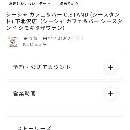
友達とわいわい・デート
暗めで広々
シーシャ カフェ＆バー C.STAND (シースタン
ド) 下北沢店（シーシャ カフェ＆バー シースタ
ンド シモキタザワテン）
東京都世田谷区北沢2-17-1
KSビル3階
予約・公式アカウント
電話する
営業時間
月：13:00 - 5:00
火：13:00 - 5:00
水：13:00 - 5:00
Googleビジネス
ストーリーズ
木：13:00 - 5:00