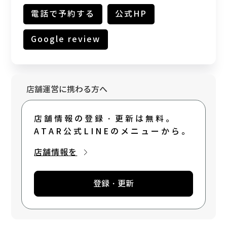
めです。 ☟詳細は下記ホームページをご覧く
電話で予約する
公式HP
ださい☟ https://c-stand-
shisha.com/shimokitazawa/
Google review
店舗運営に携わる方へ
店舗情報の登録・更新は無料。
ATAR公式LINEのメニューから。
店舗情報を
登録・更新