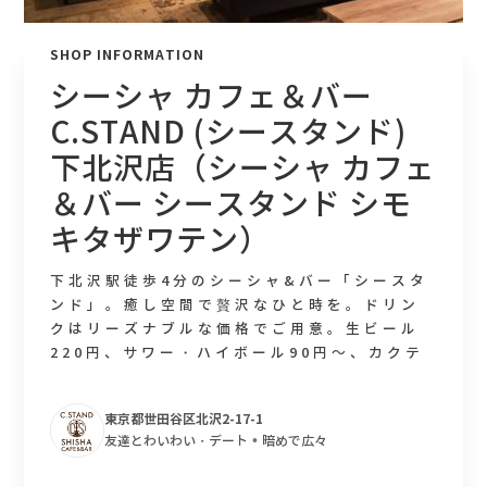
SHOP INFORMATION
シーシャ カフェ＆バー
C.STAND (シースタンド)
下北沢店（シーシャ カフェ
＆バー シースタンド シモ
キタザワテン）
下北沢駅徒歩4分のシーシャ&バー「シースタ
ンド」。癒し空間で贅沢なひと時を。ドリン
クはリーズナブルな価格でご用意。生ビール
220円、サワー・ハイボール90円～、カクテ
ル140円～。フルーツ系、ミント系、カクテ
ル系など多数のフレーバーをご用意。フレー
東京都世田谷区北沢2-17-1
バーのミックスも可能。余市、宮城峡の高級
•
友達とわいわい・デート
暗めで広々
ウイスキーも揃っております。店内ダーツも
ございます。デートなどのバー利用もおすす