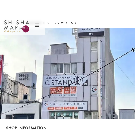
サイトトップ
>
お店を探す
>
シーシャ カフェ&バー
C.STAND（シースタン
ド）高円寺店（シーシ
ャ カフェ&バー シース
タンド コウエンジテ
ン）
SHOP INFORMATION