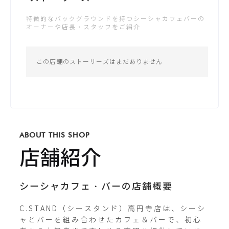
金：14:00 - 7:00
特徴的なバックグラウンドを持つシーシャカフェバーの
土：14:00 - 7:00
オーナーや店長・スタッフをご紹介
日：14:00 - 7:00
公式サイト
*営業時間は変更する場合がございます
この店舗のストーリーズはまだありません
Instagram
c.stand_mania
ABOUT THIS SHOP
X / Twitter
店舗紹介
cstand_mania
シーシャカフェ・バーの店舗概要
C.STAND（シースタンド）高円寺店は、シーシ
ャとバーを組み合わせたカフェ＆バーで、初心