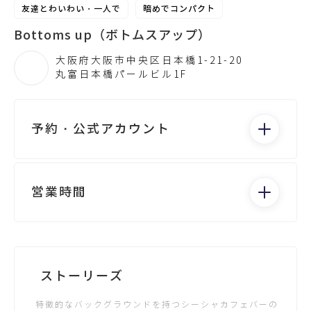
友達とわいわい・一人で
暗めでコンパクト
Bottoms up（ボトムスアップ）
大阪府大阪市中央区日本橋1-21-20
丸富日本橋パールビル1F
予約・公式アカウント
電話する
営業時間
月：14:00 - 5:00
火：14:00 - 5:00
水：14:00 - 5:00
Googleビジネスが未登録です
ストーリーズ
木：14:00 - 5:00
金：14:00 - 5:00
特徴的なバックグラウンドを持つシーシャカフェバーの
土：14:00 - 5:00