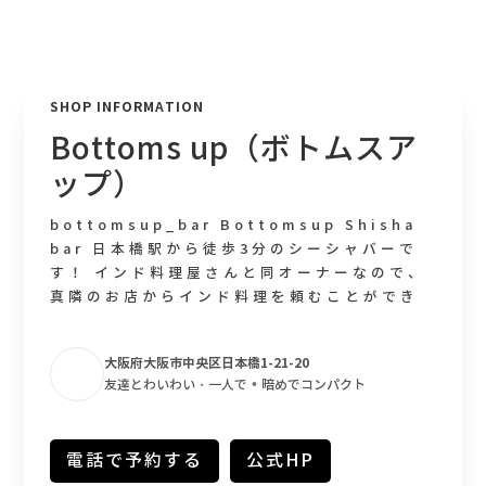
SHOP INFORMATION
Bottoms up（ボトムスア
ップ）
bottomsup_bar Bottomsup Shisha
bar 日本橋駅から徒歩3分のシーシャバーで
す！ インド料理屋さんと同オーナーなので、
真隣のお店からインド料理を頼むことができ
ます。 「シーシャマップジャパン見ました」
でシーシャ代200円引きです。
大阪府大阪市中央区日本橋1-21-20
#Open14:00-5:00 #お店への連絡 👉06-
•
友達とわいわい・一人で
暗めでコンパクト
6536-8872 #大阪市中央区日本橋1-21-20
#丸富日本橋パールビル1F奥 #ソフトドリン
ク ¥500- #シーシャ ¥1500~ #Shisha
電話で予約する
公式HP
#drink #Dj live #アルコール ¥600~