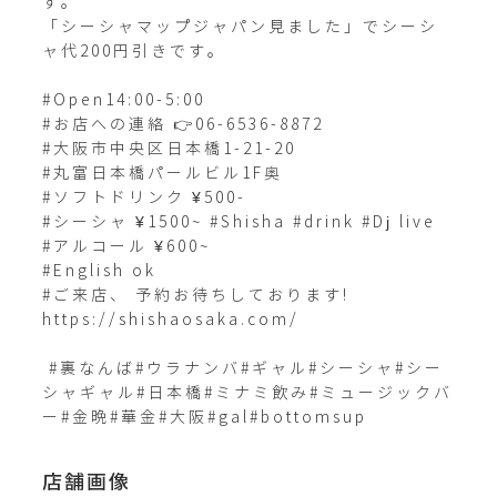
す。

「シーシャマップジャパン見ました」でシーシ
ャ代200円引きです。

#Open14:00-5:00

#お店への連絡 👉06-6536-8872

#大阪市中央区日本橋1-21-20

#丸富日本橋パールビル1F奥 

#ソフトドリンク ¥500- 

#シーシャ ¥1500~ #Shisha #drink #Dj live

#アルコール ¥600~

#English ok

#ご来店、 予約お待ちしております!

https://shishaosaka.com/

 #裏なんば#ウラナンバ#ギャル#シーシャ#シー
シャギャル#日本橋#ミナミ飲み#ミュージックバ
ー#金晩#華金#大阪#gal#bottomsup
店舗画像