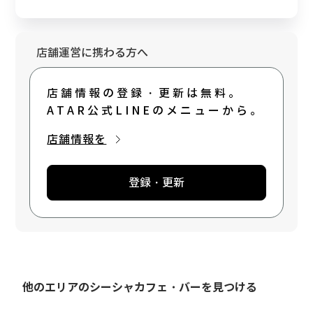
#English ok #ご来店、 予約お待ちしてお
ります! https://shishaosaka.com/ #
裏なんば#ウラナンバ#ギャル#シーシャ#シー
シャギャル#日本橋#ミナミ飲み#ミュージッ
店舗運営に携わる方へ
クバー#金晩#華金#大阪#gal#bottomsup
店舗情報の登録・更新は無料。
ATAR公式LINEのメニューから。
店舗情報を
登録・更新
他のエリアのシーシャカフェ・バーを見つける