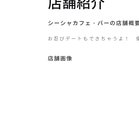
店舗紹介
X /
Twitter
8g_shisha
シーシャカフェ・バーの店舗概
お忍びデートもできちゃうよ！　
Instagram
が未登録で
店舗画像
す