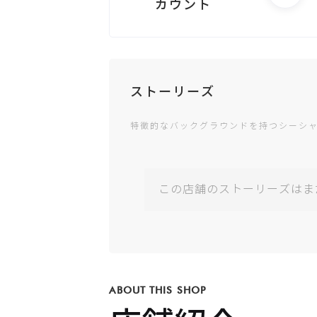
カウント
電話する
ストーリーズ
特徴的なバックグラウンドを持つシーシ
Googleビジ
ネスが未登
録です
この店舗のストーリーズはま
公式サイト
が未登録で
す
ABOUT THIS SHOP