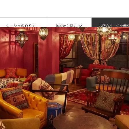
グラム ユウテンジテン）
地域から探す
シーシャの作り方
お店のページを無
掲載