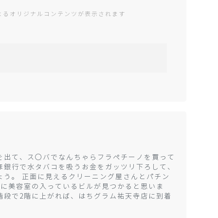
編集部によるオリジナルコンテンツが表示されます
を出て、ス○バでなんちゃらフラペチーノを買って
ほ銀行で水タバコを吸うお金をガッツリ下ろして、
ょう。 正面に見えるクリーニング屋さんとパチン
階に美容室の入っているビルが見つかると思いま
階段で2階に上がれば、はちグラム祐天寺店に到着