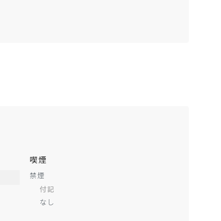
喫煙
禁煙
付記
なし