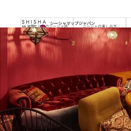
サイトトップ
>
お店を探す
>
はちグラム 祐天寺店（ハチ
シーシャマップジャパン
人気エリアのシーシャ店
シーシャの楽しみ方
by JAPAN SHISHA TIMES