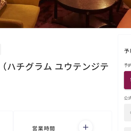
予
（ハチグラム ユウテンジテ
予
公
営業時間