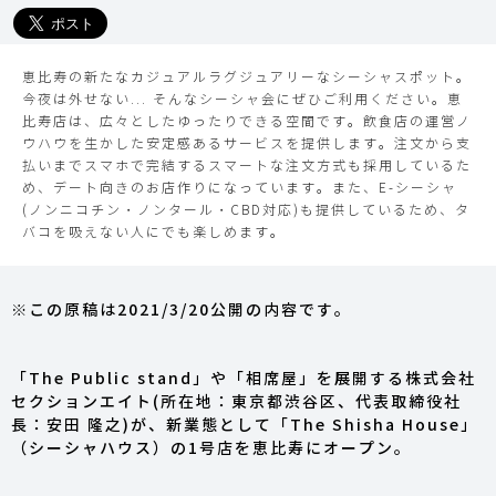
恵比寿の新たなカジュアルラグジュアリーなシーシャスポット。
今夜は外せない... そんなシーシャ会にぜひご利用ください。恵
比寿店は、広々としたゆったりできる空間です。飲食店の運営ノ
ウハウを生かした安定感あるサービスを提供します。注文から支
払いまでスマホで完結するスマートな注文方式も採用しているた
め、デート向きのお店作りになっています。また、E-シーシャ
(ノンニコチン・ノンタール・CBD対応)も提供しているため、タ
バコを吸えない人にでも楽しめます。
※この原稿は2021/3/20公開の内容です。
「The Public stand」や「相席屋」を展開する株式会社
セクションエイト(所在地：東京都渋谷区、代表取締役社
長：安田 隆之)が、新業態として「The Shisha House」
（シーシャハウス）の1号店を恵比寿にオープン。