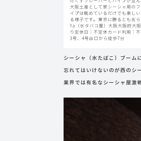
尽くすフレーバーとパイプが並ん
大阪土産として家シーシャ用のフ
イプは眺めているだけでも楽しい
る様子です。東京に勝るとも劣らな
Ya（水タバコ屋）大阪大阪府大阪市中央区谷
り定休日：不定休カード利用：不
3号、4号出口から徒歩7分
シーシャ（水たばこ）ブーム
忘れてはいけないのが西のシ
業界では有名なシーシャ屋激