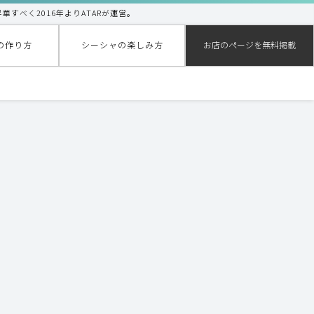
昇華すべく2016年よりATARが運営。
の作り方
シーシャの楽しみ方
お店のページを無料掲載