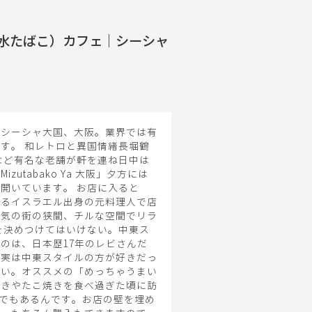
ャ（水たばこ）カフェ｜シーシャ
のシーシャ大国、大阪。業界では有
す。 和レトロと異国情緒長堀鶴
など有名な老舗が軒を連ね日中は
abako Ya 大阪」夕方には
開いています。 お店に入ると
操るイスラエル出身の元料理人で店
活気の街の狭間、チルな空間でリラ
を決めつけてはいけない。中東ス
のは、日本歴17年のレビさんだ
。実は中東スタイルの方が好きだっ
しい。オススメの「めっちゃうまい
焼きやたこ焼きを食べ過ぎた頃に訪
PANでもあるんです。お店の壁を埋め