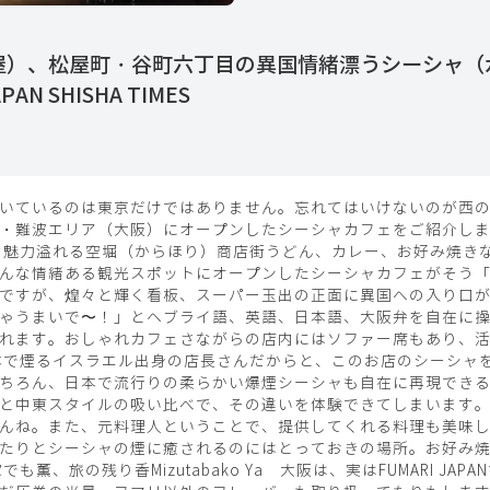
（水タバコ屋）、松屋町・谷町六丁目の異国情緒漂うシーシ
N SHISHA TIMES
いているのは東京だけではありません。忘れてはいけないのが西
・難波エリア（大阪）にオープンしたシーシャカフェをご紹介しま
な魅力溢れる空堀（からほり）商店街うどん、カレー、お好み焼き
な情緒ある観光スポットにオープンしたシーシャカフェがそう「Mizut
ですが、煌々と輝く看板、スーパー玉出の正面に異国への入り口が
ゃうまいで〜！」とヘブライ語、英語、日本語、大阪弁を自在に
れます。おしゃれカフェさながらの店内にはソファー席もあり、
本で煙るイスラエル出身の店長さんだからと、このお店のシーシャ
ちろん、日本で流行りの柔らかい爆煙シーシャも自在に再現できる
と中東スタイルの吸い比べで、その違いを体験できてしまいます
んね。また、元料理人ということで、提供してくれる料理も美味
たりとシーシャの煙に癒されるのにはとっておきの場所。お好み
薫、旅の残り香Mizutabako Ya 大阪は、実はFUMARI JA