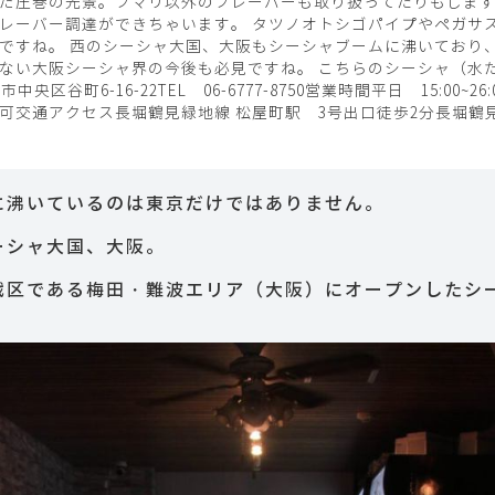
だ圧巻の光景。フマリ以外のフレーバーも取り扱ってたりもしま
レーバー調達ができちゃいます。 タツノオトシゴパイプやペガサ
ですね。 西のシーシャ大国、大阪もシーシャブームに沸いており
い大阪シーシャ界の今後も必見ですね。 こちらのシーシャ（水たばこ
町6-16-22TEL 06-6777-8750営業時間平日 15:00~26:00
可交通アクセス長堀鶴見緑地線 松屋町駅 3号出口徒歩2分長堀鶴見
に沸いているのは東京だけではありません。
ーシャ大国、大阪。
戦区である梅田・難波エリア（大阪）にオープンしたシ