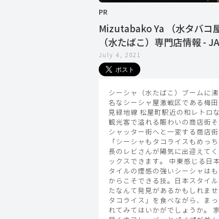
PR
Mizutabako Ya 
（水たばこ）専門店情報 - JAPA
July 4, 2021
シーシャ（水たばこ）ブームに沸
名なシーシャ屋激戦区である梅田
見緑地線 松屋町駅近の和レトロ
観光客で溢れる賑わいの商店街そん
シャッター街へと一変する商店街
「シーシャもタコライスもめっち
長のレビさんが陽気に出迎えてく
ックスできます。 中東感じる日
タイルの煙感の強いシーシャはも
からこそできる技。日本スタイル
たなんて発見があるかもしれませ
タコライス」を食べながら、まっ
れてみてはいかがでしょうか。 家でも