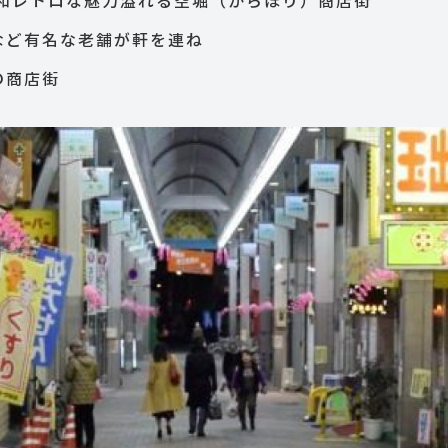
の和レトロな魅力溢れる空堀（からほり）商店街
など有名な老舗が軒を連ね
の商店街