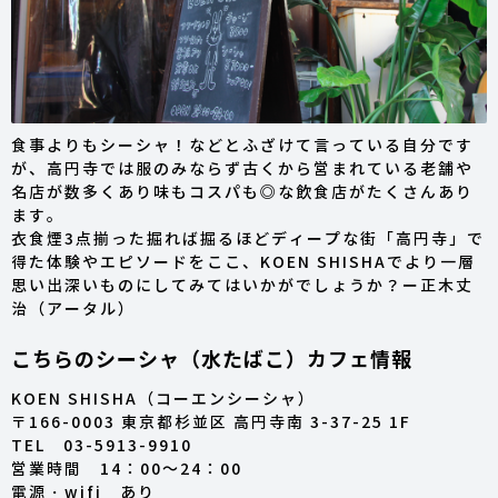
食事よりもシーシャ！などとふざけて言っている自分です
が、高円寺では服のみならず古くから営まれている老舗や
名店が数多くあり味もコスパも◎な飲食店がたくさんあり
ます。
衣食煙3点揃った掘れば掘るほどディープな街「高円寺」で
得た体験やエピソードをここ、KOEN SHISHAでより一層
思い出深いものにしてみてはいかがでしょうか？ー正木丈
治（アータル）
こちらのシーシャ（水たばこ）カフェ情報
KOEN SHISHA（コーエンシーシャ）
〒166-0003 東京都杉並区 高円寺南 3-37-25 1F
TEL 03-5913-9910
営業時間 14：00～24：00
電源・wifi あり