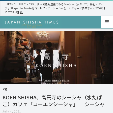
JAPAN SHISHA TIMESは、日本で最も歴史のあるシーシャ（水タバコ）特化メディ
ア。Shape the Smokeをコンセプトに、シーシャをカルチャーに昇華すべく2016年よ
りATARが運営。
PR
KOEN SHISHA、高円寺のシーシャ（水たば
こ）カフェ「コーエンシーシャ」 ｜シーシャ
（水たばこ）専門店情報 - JAPAN SHISHA
July 4, 2021