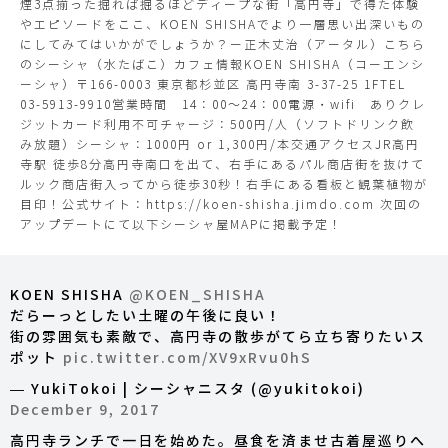
煙3点揃った掘れば掘るほどディープな街「高円寺」で得た体験
やエピソードをここ、KOEN SHISHAでより一層思い出深いもの
にしてみてはいかがでしょうか？ー正木丈治（アータル）こちら
のシーシャ（水たばこ）カフェ情報KOEN SHISHA（コーエンシ
ーシャ）〒166-0003 東京都杉並区 高円寺南 3-37-25 1FTEL
03-5913-9910営業時間 14：00～24：00電源・wifi ありクレ
ジットカード利用不可チャージ：500円/人（ソフトドリンク飲
み放題）シーシャ：1000円 or 1,300円/本交通アクセスJR高円
寺駅 徒歩8分高円寺南口を出て、右手にあるパル商店街を抜けて
ルック商店街入ってから徒歩30秒！右手にある看板と観葉植物が
目印！公式サイト：https://koen-shisha.jimdo.com 次回の
アップデートにて以下シーシャ屋MAPに掲載予定！
KOEN SHISHA
@KOEN_SHISHA
だらーっとしたい土曜の午後に良い！
街の雰囲気も素敵で、高円寺の散歩がてら立ち寄りたいス
ポット
pic.twitter.com/XV9xRvu0hS
— YukiTokoi | シーシャニスタ (@yukitokoi)
December 9, 2017
高円寺ランチで一日を始めた。昼食を済ませ古着屋巡りへ