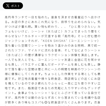
TIMES
高円寺ランチで一日を始めた。昼食を済ませ古着屋巡りへ出かけ
る。お店の多さにあれこれ気になり、目移りを止められない。気
がつけば夕暮れ時。買い物も終わり、、、「ひと息つきたい」カ
フェもいいけど、シーシャ（水たばこ）カフェでまったり煙をく
ゆらせない？カルチャーが交差する街「高円寺」そっと佇む煙の
ジャンクションそれが、”KOEN SHISHA“（コーエンシーシャ）
落ち着いた空間でシーシャを吸おう温かみのある照明、黒で統一
されたソファ、マイルドに流れる音楽、そしてなによりシーシャ
（水たばこ）の煙が濃厚なリラクゼーション体験を演出します。
一人でも友人とでも、コーエンシーシャ友達と会話に花を咲かせ
るも良し、バラエティに富んだボードゲームを楽しむも良し。静
かで落ち着いた空間は煙と共に一人の時間を映画のワンシーンの
様に優雅にしてくれます。ちょっとした作業をする場としても最
適です。好立地古着屋や様々な飲食店、商店街などの近くにお店
を構えているので歩き疲れたりふらっと一息に立ち寄りやすい立
地です。また、路面店であるため気軽に入りやすいのもグッドポ
イント。食事よりもシーシャ！などとふざけて言っている自分で
すが、高円寺では服のみならず古くから営まれている老舗や名店
が数多くあり味もコスパも◎な飲食店がたくさんあります。衣食