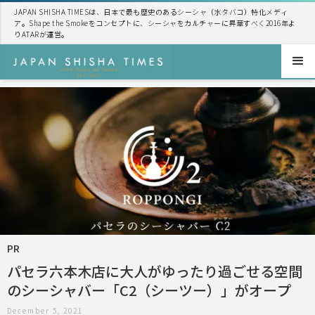
JAPAN SHISHA TIMESは、日本で最も歴史のあるシーシャ（水タバコ）特化メディ
ア。Shape the Smokeをコンセプトに、シーシャをカルチャーに昇華すべく2016年よ
りATARが運営。
PR
パセラ六本木店に大人がゆったり過ごせる空間
のシーシャバー「C2（シーツー）」がオープ
ン！非喫煙者・初心者にも、安心して楽しめる
December 5, 2021