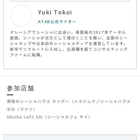
Yuki Tokoi
ATAR公式ライター
マレーシアでシーシャに出会い、帰国後の2017年アータル
創設。シーシャが文化として根付くことを願い、全国のシー
シャマップや日本初のシーシャメディアを運営しています。
新卒でリクルートに入社し、企画職を経てコンサルティング
ファームに転職。
参加店舗
原宿のシーシャハウス ホリデー（ハラジュクノシーシャハウス
ホリデー）
茉莉（マツリ）
Shisha café SAI（シーシャカフェ サイ）