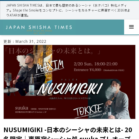
JAPAN SHISHA TIMESは、日本で最も歴史のあるシーシャ（水タバコ）特化メディ
ア。Shape the Smokeをコンセプトに、シーシャをカルチャーに昇華すべく2016年よ
りATARが運営。
更新：
March 31, 2022
NUSUMIGIKI -日本のシーシャの未来とは- 20