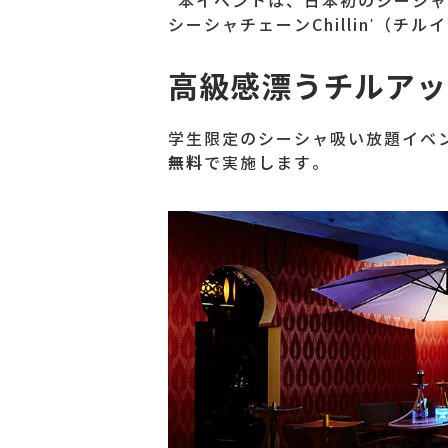
*本イベントは、日本初のシーシャ
シーシャチェーンChillin'（
高級感漂うチルアッ
学生限定のシーシャ吸い放題イベ
無料
で実施します。