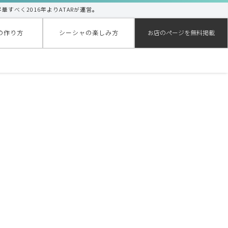
昇華すべく2016年よりATARが運営。
の作り方
シーシャの楽しみ方
お店のページを無料掲載