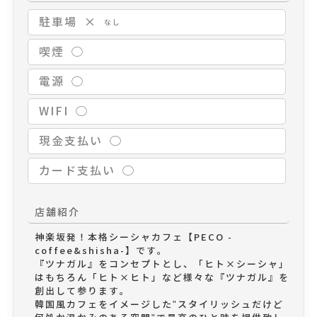
駐車場
×
なし
喫煙
◯
電源
◯
WIFI
◯
現金支払い
◯
カード支払い
◯
店舗紹介
神楽坂発！本格シーシャカフェ【PECO -
coffee&shisha-】です。

『ツナガル』をコンセプトとし、「ヒト×シーシャ」
はもちろん「ヒト×ヒト」など様々な『ツナガル』を
創出して参ります。

韓国風カフェをイメージした"スタイリッシュだけど