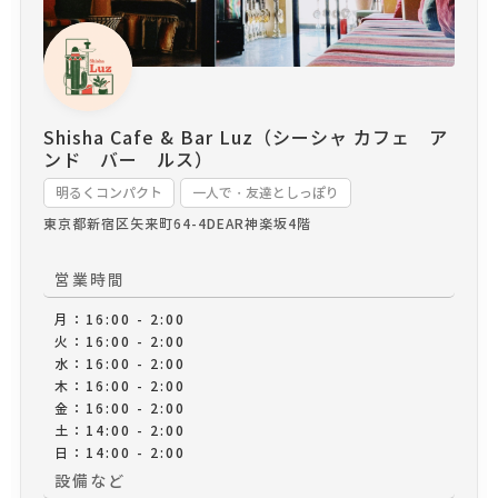
ます。 ※定休日やタコスの販売スケジュールは
Instagramの投稿にてご確認ください。
Shisha Cafe & Bar Luz（シーシャ カフェ ア
ンド バー ルス）
明るくコンパクト
一人で・友達としっぽり
東京都新宿区矢来町64-4
DEAR神楽坂4階
営業時間
月：16:00 - 2:00
火：16:00 - 2:00
水：16:00 - 2:00
木：16:00 - 2:00
金：16:00 - 2:00
土：14:00 - 2:00
日：14:00 - 2:00
設備など