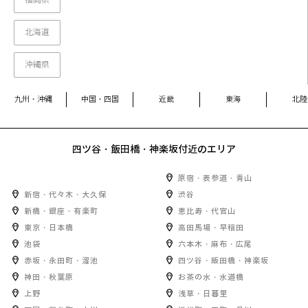
福岡県
北海道
沖縄県
九州・沖縄
中国・四国
近畿
東海
北陸
四ツ谷・飯田橋・神楽坂
付近のエリア
原宿・表参道・青山
新宿・代々木・大久保
渋谷
新橋・銀座・有楽町
恵比寿・代官山
東京・日本橋
高田馬場・早稲田
池袋
六本木・麻布・広尾
赤坂・永田町・溜池
四ツ谷・飯田橋・神楽坂
神田・秋葉原
お茶の水・水道橋
上野
浅草・日暮里