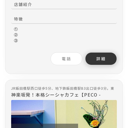
店舗紹介
特徴
①
②
③
電話
詳細
JR飯田橋駅西口徒歩5分、地下鉄飯田橋駅B3出口徒歩3分。東
京理科大学すぐそば
神楽坂発！本格シーシャカフェ【PECO -
coffee&shisha-】です。 『ツナガル』をコン
セプトとし、「ヒト×シーシャ」はもちろん
「ヒト×ヒト」など様々な『ツナガル』を創出
して参ります。 韓国風カフェをイメージした"ス