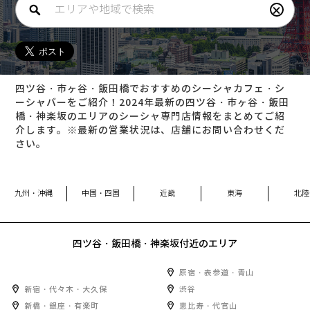
×
四ツ谷・市ヶ谷・飯田橋でおすすめのシーシャカフェ・シ
ーシャバーをご紹介！2024年最新の四ツ谷・市ヶ谷・飯田
橋・神楽坂のエリアのシーシャ専門店情報をまとめてご紹
介します。※最新の営業状況は、店舗にお問い合わせくだ
さい。
九州・沖縄
中国・四国
近畿
東海
北陸
四ツ谷・飯田橋・神楽坂
付近のエリア
原宿・表参道・青山
新宿・代々木・大久保
渋谷
新橋・銀座・有楽町
恵比寿・代官山