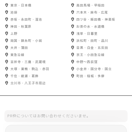
東京・日本橋
高田馬場・早稲田
池袋
六本木・麻布・広尾
赤坂・永田町・溜池
四ツ谷・飯田橋・神楽坂
神田・秋葉原
お茶の水・水道橋
上野
浅草・日暮里
両国・錦糸町・小岩
浜松町・田町・品川
大井・蒲田
目黒・白金・五反田
東急沿線
京王・小田急沿線
吉祥寺・三鷹・武蔵境
中野～西荻窪
大塚・巣鴨・駒込・赤羽
小金井・国分寺・国立
千住・綾瀬・葛飾
町田・稲城・多摩
立川市・八王子市周辺
PR枠についてはお問い合わせくださいませ。