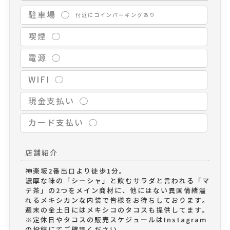
駐車場
◯
付近にコインパーキングあり
喫煙
◯
電源
◯
WIFI
◯
現金支払い
◯
カード支払い
◯
店舗紹介
神楽坂2番出口より徒歩1分。

濃厚な味の「シーシャ」と飲むサラダと言われる「マ
テ茶」の2つをメイン商材に、他にはない異国情緒溢
れるメキシカンな内装で皆様をお待ちしております。

週末の金土日にはメキシコのタコスも提供してます。

※定休日やタコスの販売スケジュールはInstagram
の投稿にてご確認ください。