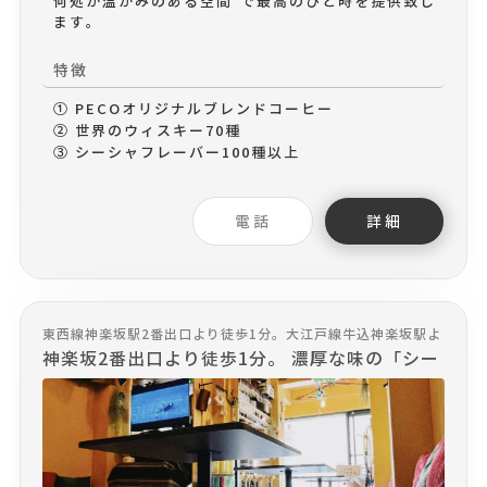
何処か温かみのある空間"で最高のひと時を提供致し
ます。
特徴
① PECOオリジナルブレンドコーヒー
② 世界のウィスキー70種
③ シーシャフレーバー100種以上
電話
詳細
東西線神楽坂駅2番出口より徒歩1分。大江戸線牛込神楽坂駅よ
り徒歩7分。ラカグと新潮社本社ビルの向かいにある建物で
神楽坂2番出口より徒歩1分。 濃厚な味の「シー
す。
シャ」と飲むサラダと言われる「マテ茶」の2つ
をメイン商材に、他にはない異国情緒溢れるメ
キシカンな内装で皆様をお待ちしております。
週末の金土日にはメキシコのタコスも提供して