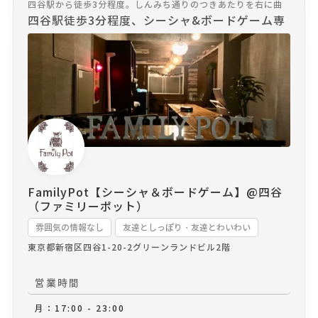
四谷駅から徒歩3分程度。しんみち通りのつきあたりを右に曲
がってすぐの薬局の2階です。
四谷駅徒歩3分程度、シーシャ&ボードゲーム専
門店の「FamilyPot」です。バリ風な店内でシ
ーシャを吸いながらリラックスをするのも、複
数人でボードゲームを楽しむのもオススメで
す！ご来店お待ちしております。
FamilyPot【シーシャ＆ボードゲーム】@四谷
（ファミリーポット）
雰囲気の情報なし
友達としっぽり・友達とわいわい
東京都新宿区四谷1-20-2
グリーンランドビル2階
営業時間
月：17:00 - 23:00