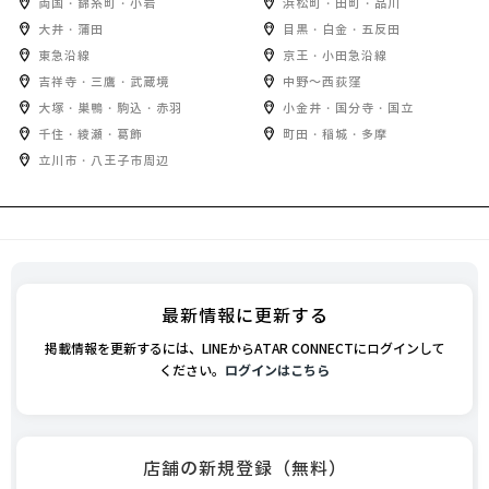
両国・錦糸町・小岩
浜松町・田町・品川
大井・蒲田
目黒・白金・五反田
東急沿線
京王・小田急沿線
吉祥寺・三鷹・武蔵境
中野～西荻窪
大塚・巣鴨・駒込・赤羽
小金井・国分寺・国立
千住・綾瀬・葛飾
町田・稲城・多摩
立川市・八王子市周辺
最新情報に更新する
掲載情報を更新するには、LINEからATAR CONNECTにログインして
ください。
ログインはこちら
店舗の新規登録（無料）